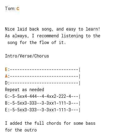
Tom
:
C
Nice laid back song, and easy to learn!

As always, I recommend listening to the

 song for the flow of it.

Intro/Verse/Chorus

E
A
:----------------------------|

D:----------------------------|   

G:-5-5xx4-444--4-4xx2-222-4---|

B:-5-5xx3-333--3-3xx1-111-3---|

E:-5-5xx3-333--3-3xx1-111-3---|

I added the full chords for some bass 

for the outro
