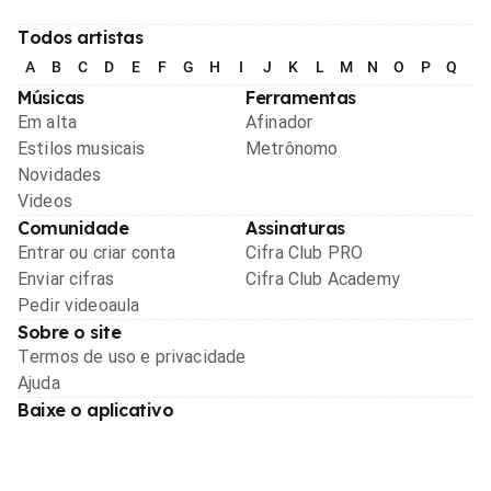
Todos artistas
A
B
C
D
E
F
G
H
I
J
K
L
M
N
O
P
Q
R
Músicas
Ferramentas
Em alta
Afinador
Estilos musicais
Metrônomo
Novidades
Videos
Comunidade
Assinaturas
Entrar ou criar conta
Cifra Club PRO
Enviar cifras
Cifra Club Academy
Pedir videoaula
Sobre o site
Termos de uso e privacidade
Ajuda
Baixe o aplicativo