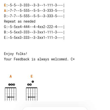
E
A
:-7-7--5-555--5-5--3-333-5---|

D:-7-7--5-555--5-5--3-333-5---|   

Repeat as needed

G:-5-5xx4-444--4-4xx2-222-4---|

B:-5-5xx3-333--3-3xx1-111-3---|

E:-5-5xx3-333--3-3xx1-111-3---|

Enjoy folks!

A
E