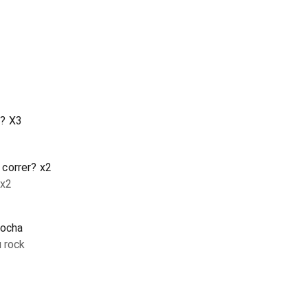
r? X3
correr? x2
 x2
rocha
u rock