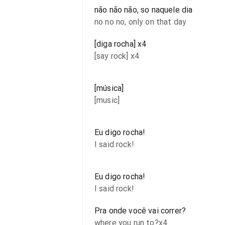
não não não, so naquele dia
no no no, only on that day
[diga rocha] x4
[say rock] x4
[música]
[music]
Eu digo rocha!
I said rock!
Eu digo rocha!
I said rock!
Pra onde você vai correr?
where you run to?x4