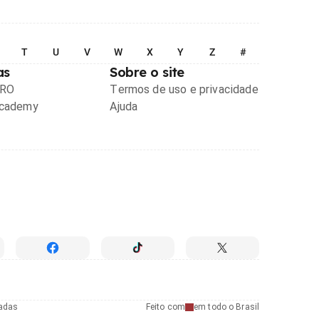
T
U
V
W
X
Y
Z
#
as
Sobre o site
PRO
Termos de uso e privacidade
Academy
Ajuda
radas
Feito com
em todo o Brasil