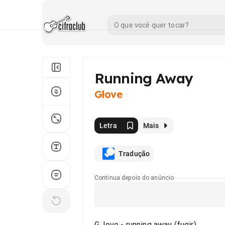
Running Away
Glove
Letra
Mais
Tradução
Continua depois do anúncio
G. love - running away (fugir)