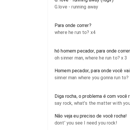
G.love - running away
Para onde correr?
where he run to? x4
hó homem pecador, para onde corre
oh sinner man, where he run to? x 3
Homem pecador, para onde você vai 
sinner man where you gonna run to?
Diga rocha, o problema é com você 
say rock, what's the matter with yo
Não veja eu preciso de você rocha!
dont' you see I need you rock!