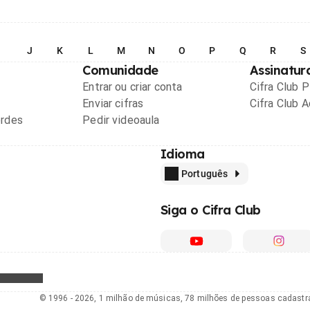
I
J
K
L
M
N
O
P
Q
R
S
Comunidade
Assinatur
Entrar ou criar conta
Cifra Club 
Enviar cifras
Cifra Club 
ordes
Pedir videoaula
Idioma
Português
Siga o Cifra Club
© 1996 - 2026, 1 milhão de músicas, 78 milhões de pessoas cadast