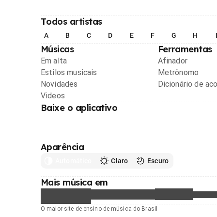
Todos artistas
A
B
C
D
E
F
G
H
Músicas
Ferramentas
Em alta
Afinador
Estilos musicais
Metrônomo
Novidades
Dicionário de ac
Videos
Baixe o aplicativo
Aparência
Automático
Claro
Escuro
Mais música em
O maior site de ensino de música do Brasil