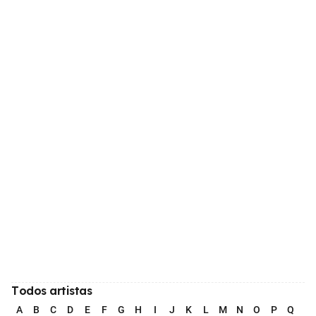
Todos artistas
A
B
C
D
E
F
G
H
I
J
K
L
M
N
O
P
Q
R