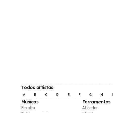
Todos artistas
A
B
C
D
E
F
G
H
Músicas
Ferramentas
Em alta
Afinador