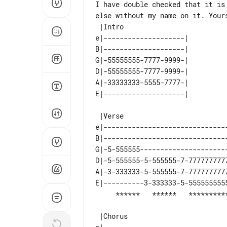
I have double checked that it is
 |Intro

e|--------------------| 

B|--------------------| 

G|-55555555-7777-9999-| 

D|-55555555-7777-9999-| 

A|-33333333-5555-7777-| 

 |Verse

e|------------------------------
B|------------------------------
G|-5-555555---------------------
D|-5-555555-5-555555-7-777777777
A|-3-333333-5-555555-7-777777777
E|----------3-333333-5-555555555
 |Chorus                                                            
