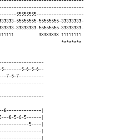
----------------------------------| 

----------------------------------| 

-------55555555-------------------| 

333333-55555555-55555555-33333333-| 

333333-33333333-55555555-33333333-| 

111111----------33333333-11111111-| 

----------------- 

5-------5-6-5-6-- 

--7-5-7---------- 

----------------- 

----------------- 

-8--------------| 

---8-5-6-5------| 

-----------5----| 

----------------| 

----------------| 
