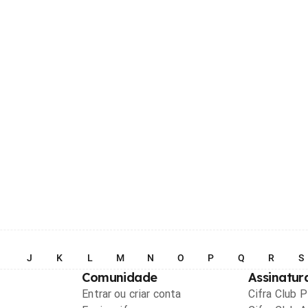
I
J
K
L
M
N
O
P
Q
R
S
Comunidade
Assinatur
Entrar ou criar conta
Cifra Club 