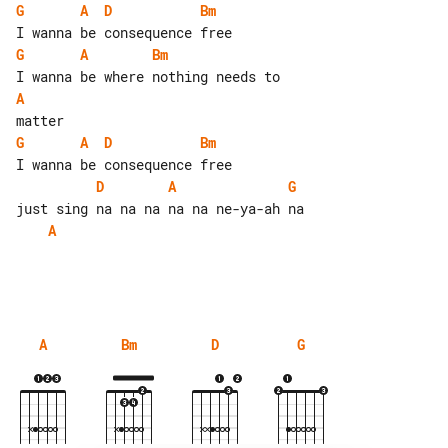
G
A
D
Bm
G
A
Bm
A
G
A
D
Bm
D
A
G
A
A
Bm
D
G