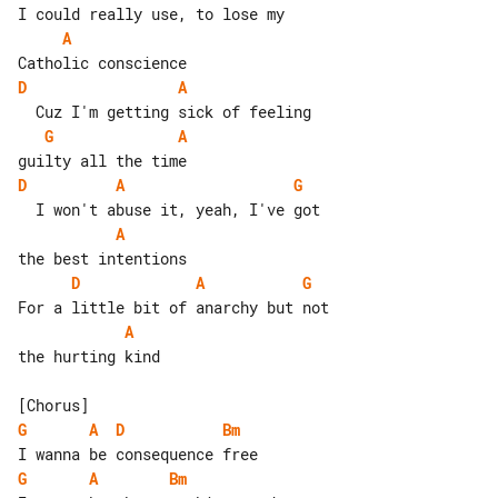
A
D
A
G
A
D
A
G
A
D
A
G
A
the hurting kind

G
A
D
Bm
G
A
Bm