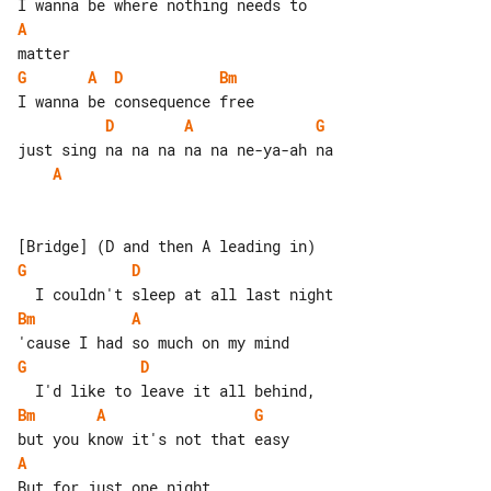
A
G
A
D
Bm
D
A
G
A
G
D
Bm
A
G
D
Bm
A
G
A
But for just one night
