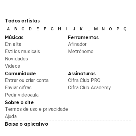
Todos artistas
A
B
C
D
E
F
G
H
I
J
K
L
M
N
O
P
Q
R
Músicas
Ferramentas
Em alta
Afinador
Estilos musicais
Metrônomo
Novidades
Videos
Comunidade
Assinaturas
Entrar ou criar conta
Cifra Club PRO
Enviar cifras
Cifra Club Academy
Pedir videoaula
Sobre o site
Termos de uso e privacidade
Ajuda
Baixe o aplicativo