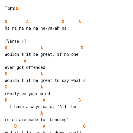
Tom
:
D
D
A
G
A
Na na na na na ne-ya-ah na

D
A
G
A
D
A
G
A
D
A
G
A
D
A
G