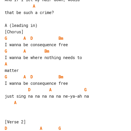
A
that be such a crime?

A (leading in)

G
A
D
Bm
G
A
Bm
A
G
A
D
Bm
D
A
G
A
D
A
G