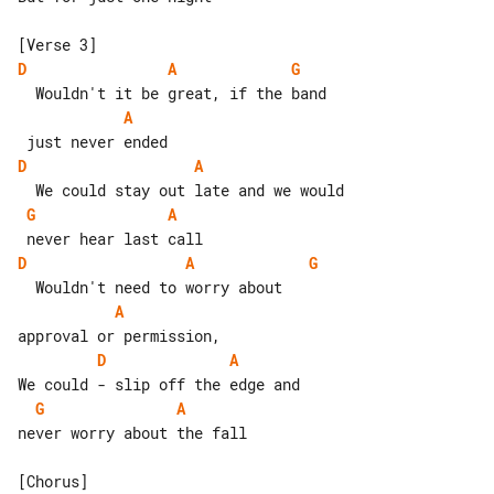
D
A
G
A
D
A
G
A
D
A
G
A
D
A
G
A
never worry about the fall
