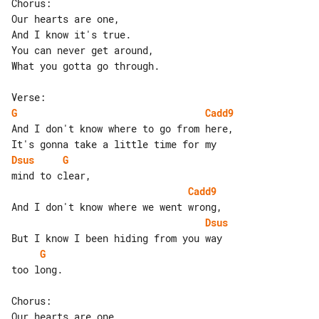
Chorus:

Our hearts are one,

And I know it's true.

You can never get around,

What you gotta go through.

G
Cadd9
And I don't know where to go from here,

Dsus
G
Cadd9
Dsus
G
too long.

Chorus:

Our hearts are one,
