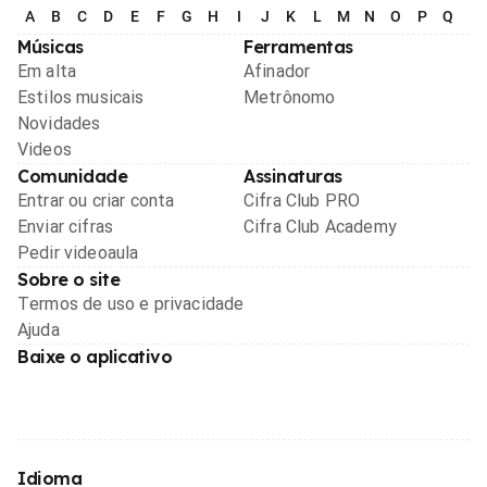
A
B
C
D
E
F
G
H
I
J
K
L
M
N
O
P
Q
R
Músicas
Ferramentas
Em alta
Afinador
Estilos musicais
Metrônomo
Novidades
Videos
Comunidade
Assinaturas
Entrar ou criar conta
Cifra Club PRO
Enviar cifras
Cifra Club Academy
Pedir videoaula
Sobre o site
Termos de uso e privacidade
Ajuda
Baixe o aplicativo
Idioma