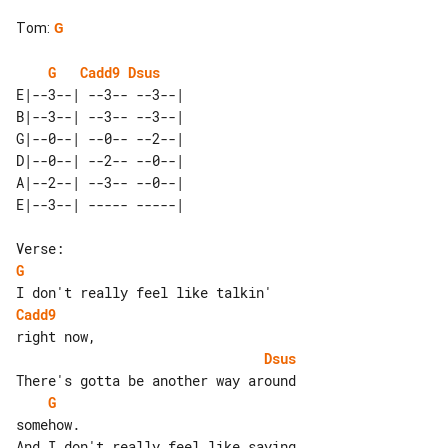
Tom
:
G
G
Cadd9
Dsus
E|--3--| --3-- --3--| 

B|--3--| --3-- --3--| 

G|--0--| --0-- --2--| 

D|--0--| --2-- --0--| 

A|--2--| --3-- --0--| 

G
Cadd9
Dsus
G
somehow.
