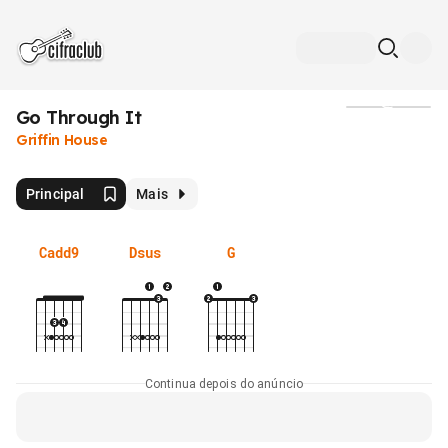
Go Through It
Mídia
Griffin House
Principal
Mais
Cadd9
Dsus
G
Continua depois do anúncio