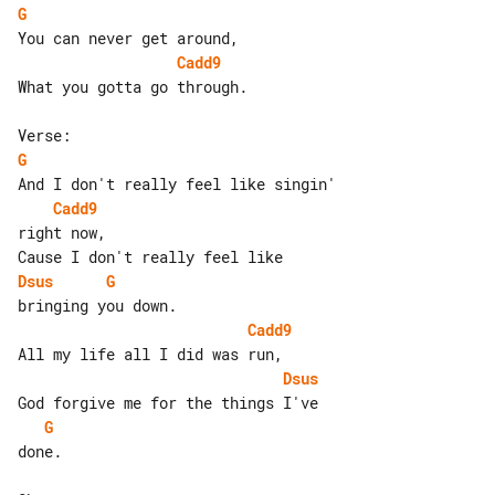
G
Cadd9
What you gotta go through.

G
Cadd9
right now,

Dsus
G
Cadd9
Dsus
G
done.
