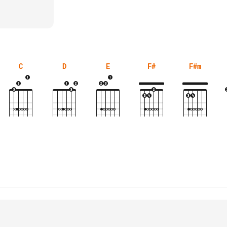
C
D
E
F#
F#m