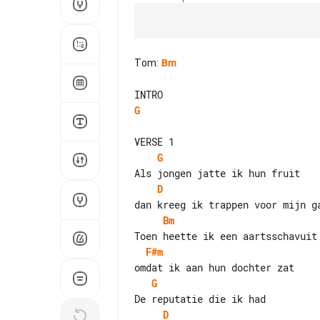
Tom
:
Bm
G
G
D
Bm
F#m
G
D