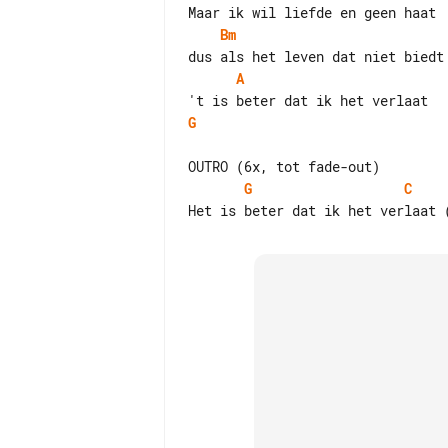
Bm
A
G
G
C