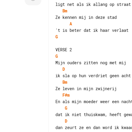
Bm
A
G
G
D
Bm
F#m
G
D