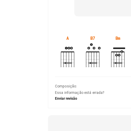
A
B7
Bm
Composição
:
Essa informação está errada?
Enviar revisão