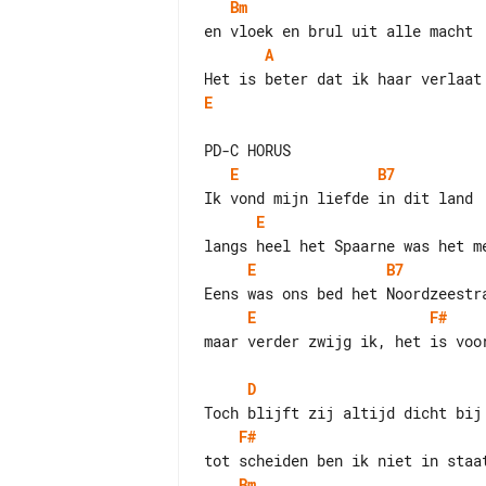
Bm
A
E
E
B7
E
E
B7
E
F#
maar verder zwijg ik, het is voor
D
F#
Bm