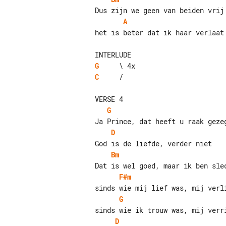
A
het is beter dat ik haar verlaat

G
C
     /

G
D
Bm
F#m
G
D