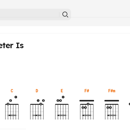
ter Is
C
D
E
F#
F#m