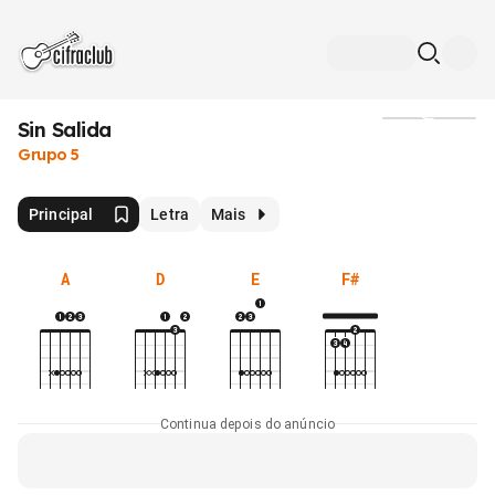
Sin Salida
Mídia
Grupo 5
Principal
Letra
Mais
A
D
E
F#
Continua depois do anúncio