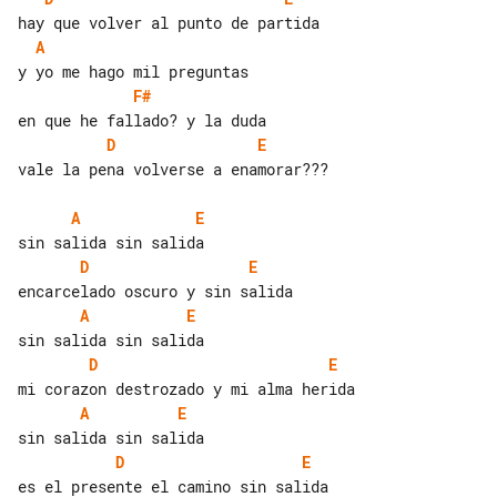
A
F#
D
E
vale la pena volverse a enamorar???

A
E
D
E
A
E
D
E
A
E
D
E