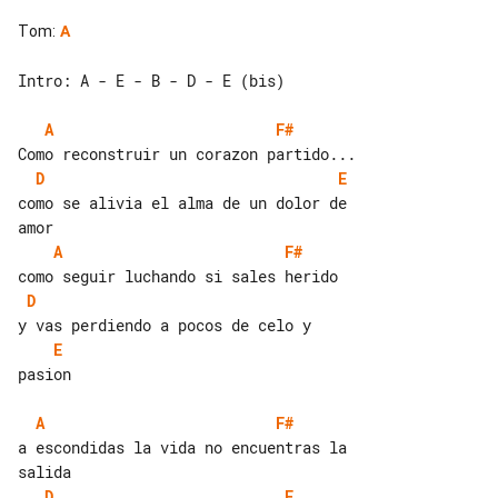
Tom
:
A
Intro: A - E - B - D - E (bis)

A
F#
D
E
como se alivia el alma de un dolor de 

A
F#
D
E
pasion

A
F#
a escondidas la vida no encuentras la 

D
E