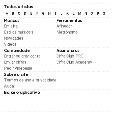
Todos artistas
A
B
C
D
E
F
G
H
I
J
K
L
M
N
O
P
Q
R
Músicas
Ferramentas
Em alta
Afinador
Estilos musicais
Metrônomo
Novidades
Videos
Comunidade
Assinaturas
Entrar ou criar conta
Cifra Club PRO
Enviar cifras
Cifra Club Academy
Pedir videoaula
Sobre o site
Termos de uso e privacidade
Ajuda
Baixe o aplicativo