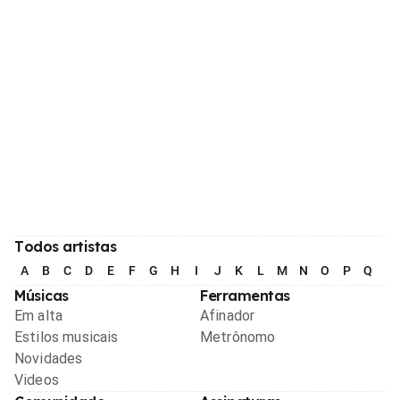
Todos artistas
A
B
C
D
E
F
G
H
I
J
K
L
M
N
O
P
Q
R
Músicas
Ferramentas
Em alta
Afinador
Estilos musicais
Metrônomo
Novidades
Videos