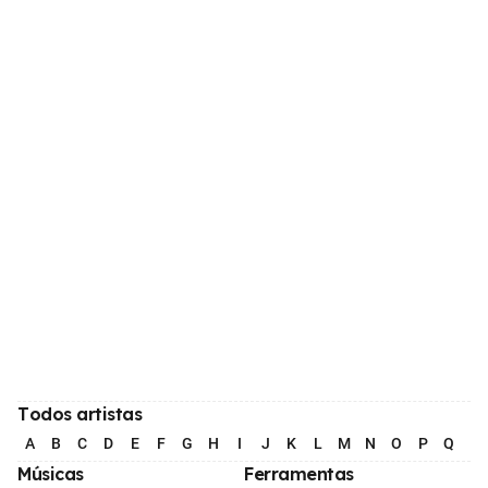
Todos artistas
A
B
C
D
E
F
G
H
I
J
K
L
M
N
O
P
Q
R
Músicas
Ferramentas