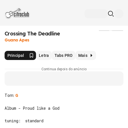
Crossing The Deadline
Mídia
Guano Apes
Principal
Letra
Tabs PRO
Mais
Continua depois do anúncio
Tom
:
G
Album - Proud like a God

tuning:  standard
