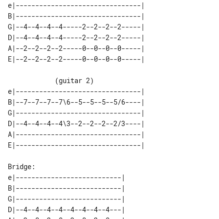
e|--------------------------------| 

B|--------------------------------| 

G|--4--4--4--4-----2--2--2--2-----| 

D|--4--4--4--4-----2--2--2--2-----| 

A|--2--2--2--2-----0--0--0--0-----| 

            (guitar 2)

e|--------------------------------| 

B|--7--7--7--7\6--5--5--5--5/6----| 

G|--------------------------------| 

D|--4--4--4--4\3--2--2--2--2/3----| 

A|--------------------------------| 

Bridge:

e|---------------------------| 

B|---------------------------| 

G|---------------------------| 

D|--4--4--4--4--4--4--4--4---| 
