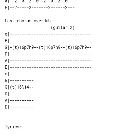
A|--2--0--2--0--2--0--2--0---| 

Last chorus overdub:

e|----------------------------------

B|----------------------------------

G|-(t)16p7h9--(t)16p7h9--(t)16p7h9--

D|----------------------------------

A|----------------------------------

E|----------------------------------

e|----------| 

B|----------| 

G|(t)16\14--| 

D|----------| 

A|----------| 

lyrics:
