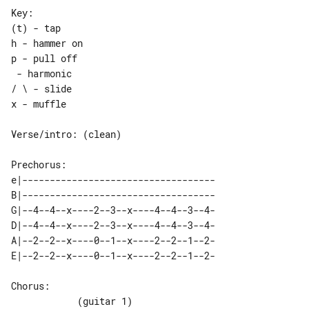
Key:

(t) - tap

h - hammer on

p - pull off

 - harmonic

/ \ - slide

x - muffle

e|-----------------------------------

B|-----------------------------------

G|--4--4--x----2--3--x----4--4--3--4-

D|--4--4--x----2--3--x----4--4--3--4-

A|--2--2--x----0--1--x----2--2--1--2-

Chorus:
