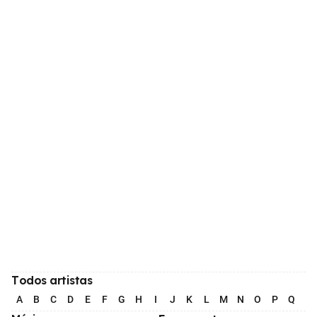
Todos artistas
A
B
C
D
E
F
G
H
I
J
K
L
M
N
O
P
Q
R