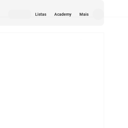
Listas
Academy
Mais
Mídia