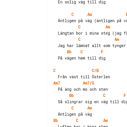
  En solig väg till dig

C
Am
C
Am
C
Am
Bb
C
F
  På vägen hem till dig

C
C/B
Am7
Am7/G
Bb
C
F
C
Am
Bb
C
Am