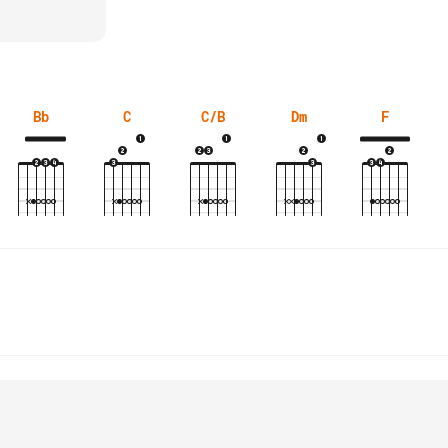
Bb
C
C/B
Dm
F