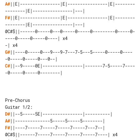
A#
||E|----------------|E|----------------|E|--------
F#
||E|----------------|E|----------------|E|--------
--------|E|----------------|---|

@C#$||------0-----0---0-----0-----0---------0-----0-
----0-----0-----0----| x4

G#
||----0-----0---9---9-7---7-5---5-----0-----0----
C#
||--9-----0E|----------------|-------7-5-----7----
-0-----0-----0--------|

Pre-Chorus

D#
A#
F#
||----7-----7-----7-----7-----7---7--|

@C#$||------7-----7-----7-----7-----7----| x4
