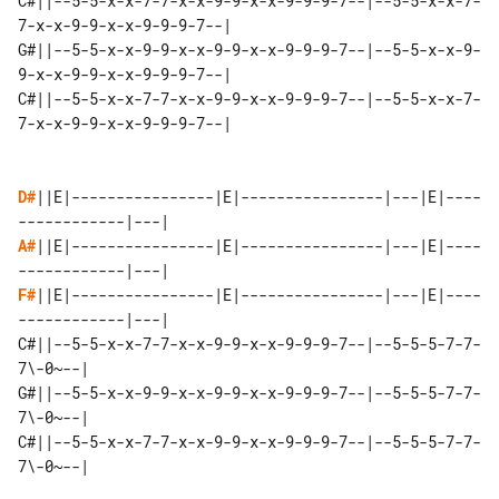
C#||--5-5-x-x-7-7-x-x-9-9-x-x-9-9-9-7--|--5-5-x-x-7-
7-x-x-9-9-x-x-9-9-9-7--|

G#||--5-5-x-x-9-9-x-x-9-9-x-x-9-9-9-7--|--5-5-x-x-9-
9-x-x-9-9-x-x-9-9-9-7--|

C#||--5-5-x-x-7-7-x-x-9-9-x-x-9-9-9-7--|--5-5-x-x-7-
7-x-x-9-9-x-x-9-9-9-7--|

D#
||E|----------------|E|----------------|---|E|----
A#
||E|----------------|E|----------------|---|E|----
F#
||E|----------------|E|----------------|---|E|----
------------|---|

C#||--5-5-x-x-7-7-x-x-9-9-x-x-9-9-9-7--|--5-5-5-7-7-
7\-0~--|

G#||--5-5-x-x-9-9-x-x-9-9-x-x-9-9-9-7--|--5-5-5-7-7-
7\-0~--|

C#||--5-5-x-x-7-7-x-x-9-9-x-x-9-9-9-7--|--5-5-5-7-7-
7\-0~--|
