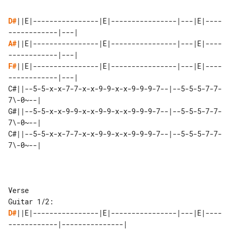
D#
||E|----------------|E|----------------|---|E|----
A#
||E|----------------|E|----------------|---|E|----
F#
||E|----------------|E|----------------|---|E|----
------------|---|

C#||--5-5-x-x-7-7-x-x-9-9-x-x-9-9-9-7--|--5-5-5-7-7-
7\-0~--|

G#||--5-5-x-x-9-9-x-x-9-9-x-x-9-9-9-7--|--5-5-5-7-7-
7\-0~--|

C#||--5-5-x-x-7-7-x-x-9-9-x-x-9-9-9-7--|--5-5-5-7-7-
7\-0~--|

Verse

D#
||E|----------------|E|----------------|---|E|----