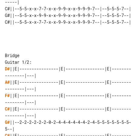
-----|

C#||--5-5-x-x-7-7-x-x-9-9-x-x-9-9-9-7--|--5-5-5-7--|

G#||--5-5-x-x-9-9-x-x-9-9-x-x-9-9-9-7--|--5-5-5-7--|

C#||--5-5-x-x-7-7-x-x-9-9-x-x-9-9-9-7--|--5-5-5-7--|

Bridge

D#
||E|----------------|E|----------------|E|--------
A#
||E|----------------|E|----------------|E|--------
F#
||E|----------------|E|----------------|E|--------
C#
||E|----------------|E|----------------|E|--------
G#
||--2-2-2-2-2-2-0-2-4-4-4-4-4-4-2-4-5-5-5-5-5-5-5-
C#
||E|----------------|E|----------------|E|--------