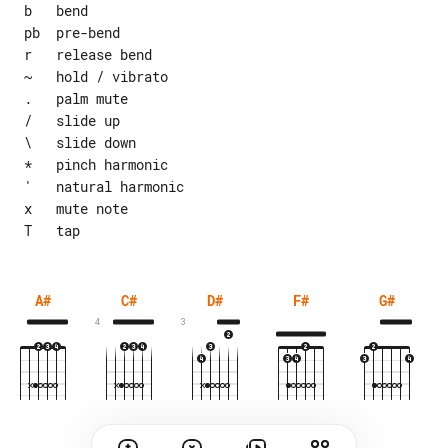
 b   bend

 pb  pre-bend

 r   release bend

 ~   hold / vibrato

 .   palm mute

 /   slide up

 \   slide down

 *   pinch harmonic

 '   natural harmonic

 x   mute note

A#
C#
D#
F#
G#
4
3