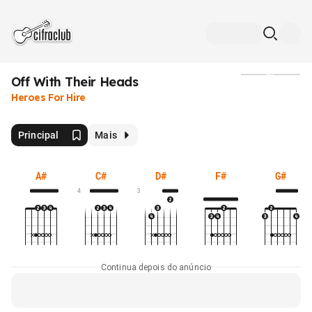
Off With Their Heads
Mídia
Heroes For Hire
Principal
Mais
A#
C#
D#
F#
G#
4
3
Continua depois do anúncio