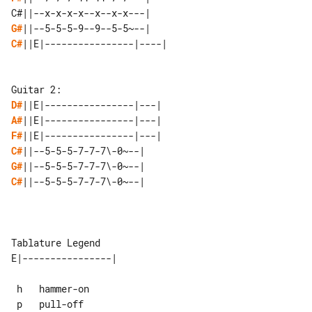
G#
C#
||E|----------------|----|

D#
A#
F#
C#
G#
C#
||--5-5-5-7-7-7\-0~--|

Tablature Legend

 h   hammer-on

 p   pull-off
