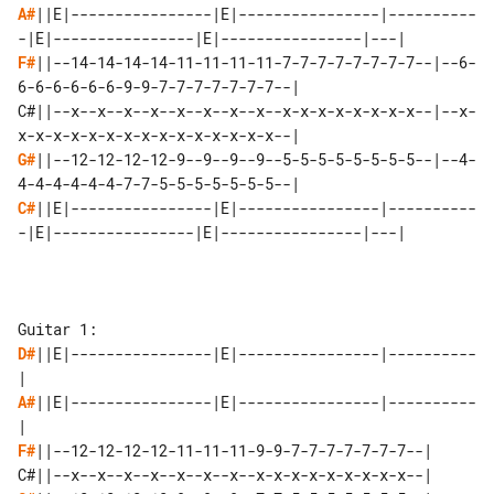
A#
||E|----------------|E|----------------|----------
F#
||--14-14-14-14-11-11-11-11-7-7-7-7-7-7-7-7--|--6-
6-6-6-6-6-6-9-9-7-7-7-7-7-7-7--|

C#||--x--x--x--x--x--x--x--x--x-x-x-x-x-x-x-x--|--x-
G#
||--12-12-12-12-9--9--9--9--5-5-5-5-5-5-5-5--|--4-
C#
||E|----------------|E|----------------|----------
-|E|----------------|E|----------------|---|

D#
||E|----------------|E|----------------|----------
A#
||E|----------------|E|----------------|----------
F#
||--12-12-12-12-11-11-11-9-9-7-7-7-7-7-7-7--|
