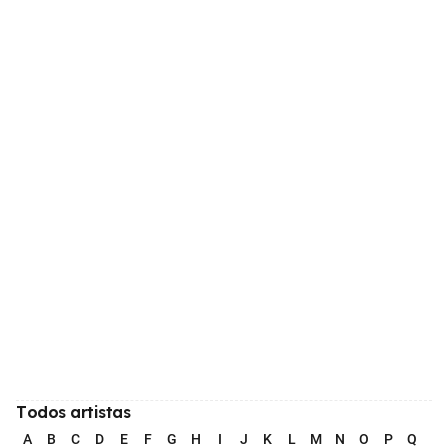
Todos artistas
A
B
C
D
E
F
G
H
I
J
K
L
M
N
O
P
Q
R