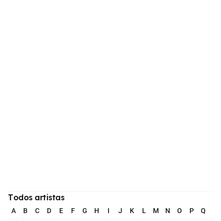
Todos artistas
A
B
C
D
E
F
G
H
I
J
K
L
M
N
O
P
Q
R