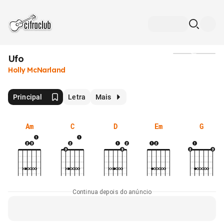
Ufo
Mídia
Holly McNarland
Principal
Letra
Mais
Am
C
D
Em
G
Continua depois do anúncio