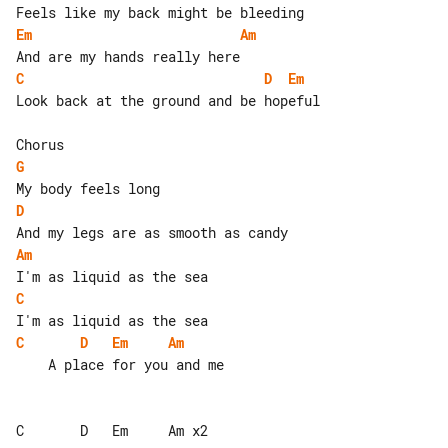
Em
Am
C
D
Em
Look back at the ground and be hopeful

G
D
Am
C
C
D
Em
Am
    A place for you and me

C       D   Em     Am x2
