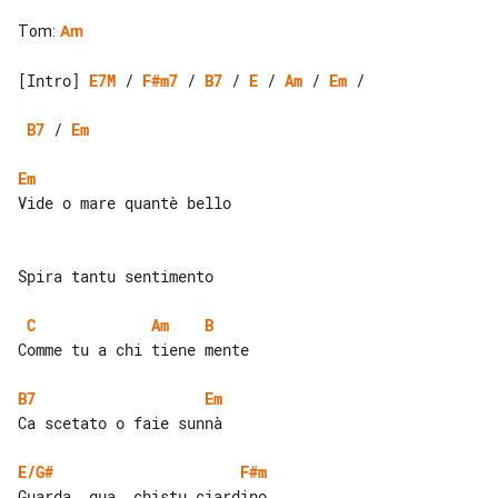
Tom
:
Am
[Intro] 
E7M
 / 
F#m7
 / 
B7
 / 
E
 / 
Am
 / 
Em
 /

B7
 / 
Em
Em
Vide o mare quantè bello

Spira tantu sentimento

C
Am
B
Comme tu a chi tiene mente

B7
Em
Ca scetato o faie sunnà

E/G#
F#m
Guarda, gua, chistu ciardino
