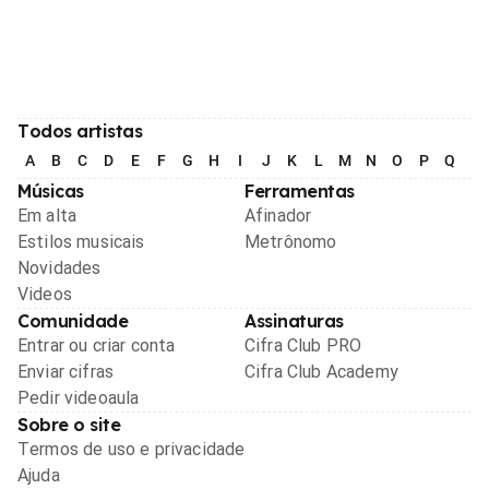
Todos artistas
A
B
C
D
E
F
G
H
I
J
K
L
M
N
O
P
Q
R
Músicas
Ferramentas
Em alta
Afinador
Estilos musicais
Metrônomo
Novidades
Videos
Comunidade
Assinaturas
Entrar ou criar conta
Cifra Club PRO
Enviar cifras
Cifra Club Academy
Pedir videoaula
Sobre o site
Termos de uso e privacidade
Ajuda