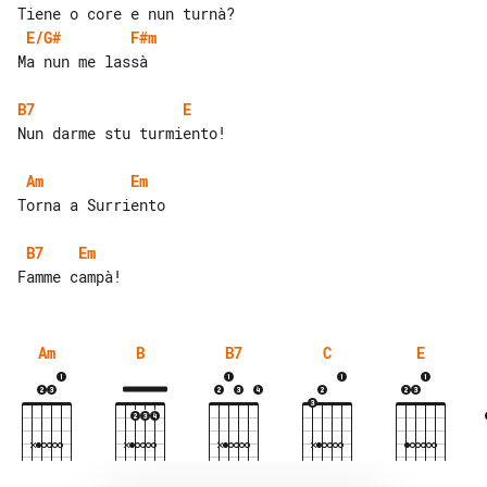
E/G#
F#m
Ma nun me lassà

B7
E
Nun darme stu turmiento!

Am
Em
Torna a Surriento

B7
Em
Am
B
B7
C
E