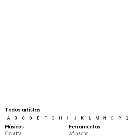
Todos artistas
A
B
C
D
E
F
G
H
I
J
K
L
M
N
O
P
Q
R
Músicas
Ferramentas
Em alta
Afinador