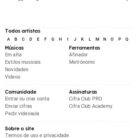
Todos artistas
A
B
C
D
E
F
G
H
I
J
K
L
M
N
O
P
Q
R
Músicas
Ferramentas
Em alta
Afinador
Estilos musicais
Metrônomo
Novidades
Videos
Comunidade
Assinaturas
Entrar ou criar conta
Cifra Club PRO
Enviar cifras
Cifra Club Academy
Pedir videoaula
Sobre o site
Termos de uso e privacidade