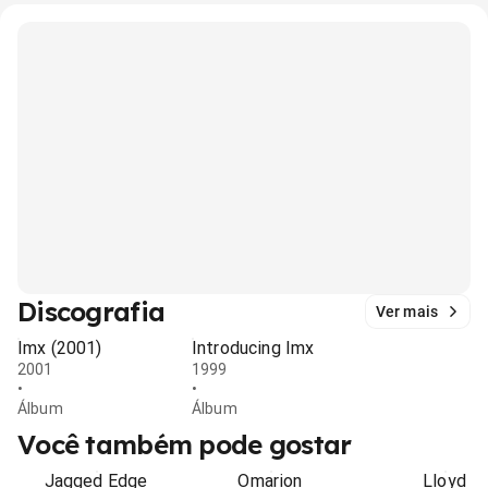
Discografia
Ver mais
Imx (2001)
Introducing Imx
2001
1999
•
•
Álbum
Álbum
Você também pode gostar
Jagged Edge
Omarion
Lloyd