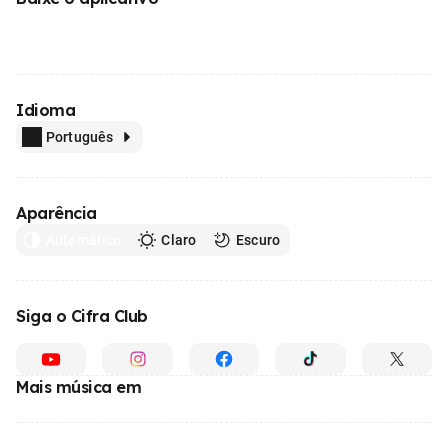
Idioma
Português
Aparência
Automático
Claro
Escuro
Siga o Cifra Club
Mais música em