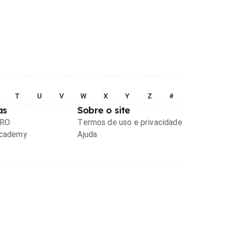
T
U
V
W
X
Y
Z
#
as
Sobre o site
PRO
Termos de uso e privacidade
Academy
Ajuda