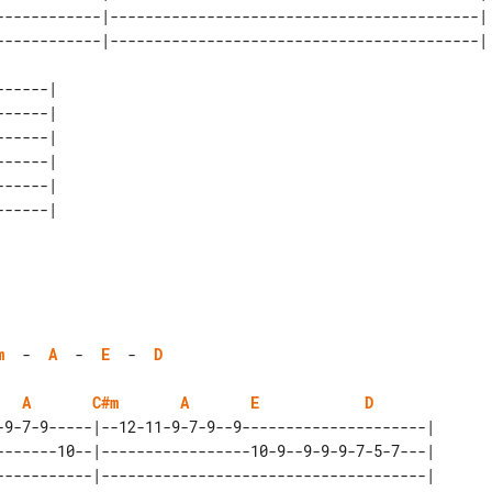
------------|------------------------------------------| 
-----| 

-----| 

-----| 

-----| 

-----| 

m
  -  
A
  -  
E
  -  
D
A
C#m
A
E
D
-9-7-9-----|--12-11-9-7-9--9---------------------| 

-------10--|-----------------10-9--9-9-9-7-5-7---| 

-----------|-------------------------------------| 
