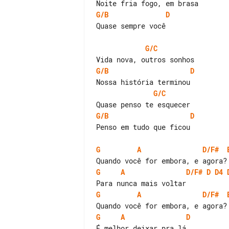
G/B
D
Quase sempre você

G/C
G/B
D
G/C
G/B
D
Penso em tudo que ficou

G
A
D/F#
G
A
D/F#
D
D4
G
A
D/F#
G
A
D
É melhor deixar pra lá
