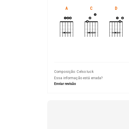
A
C
D
Composição
:
Celso Iuck
Essa informação está errada?
Enviar revisão