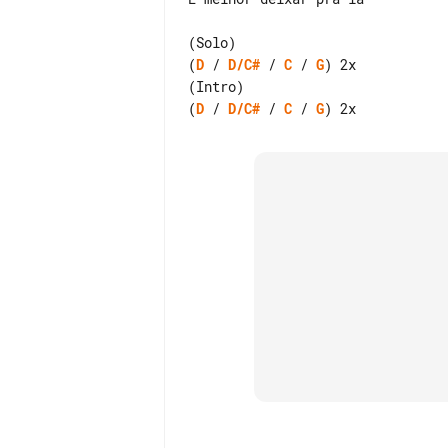
(
D
 / 
D/C#
 / 
C
 / 
G
) 2x

(
D
 / 
D/C#
 / 
C
 / 
G