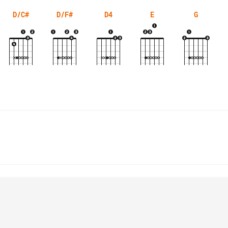
D/C#
D/F#
D4
E
G