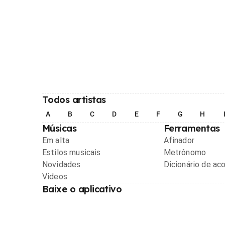
Todos artistas
A
B
C
D
E
F
G
H
Músicas
Ferramentas
Em alta
Afinador
Estilos musicais
Metrônomo
Novidades
Dicionário de ac
Videos
Baixe o aplicativo