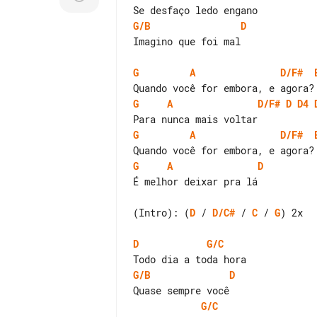
G/B
D
Imagino que foi mal

G
A
D/F#
G
A
D/F#
D
D4
G
A
D/F#
G
A
D
É melhor deixar pra lá

(Intro): (
D
 / 
D/C#
 / 
C
 / 
G
) 2x

D
G/C
G/B
D
G/C