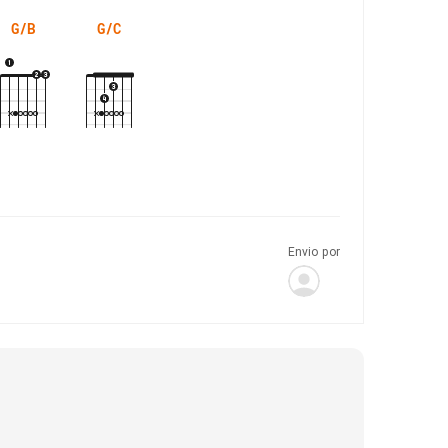
G/B
G/C
Envio por