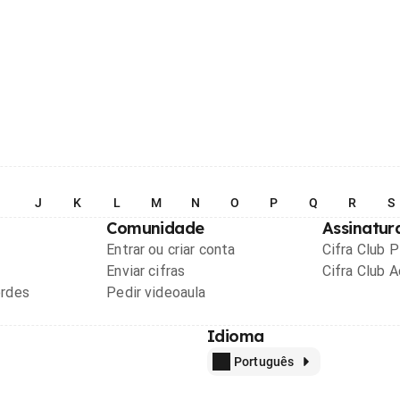
I
J
K
L
M
N
O
P
Q
R
S
Comunidade
Assinatur
Entrar ou criar conta
Cifra Club 
Enviar cifras
Cifra Club 
ordes
Pedir videoaula
Idioma
Português