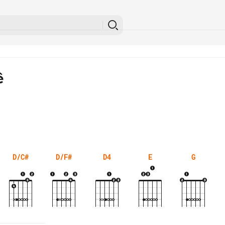
ê
D/C#
D/F#
D4
E
G