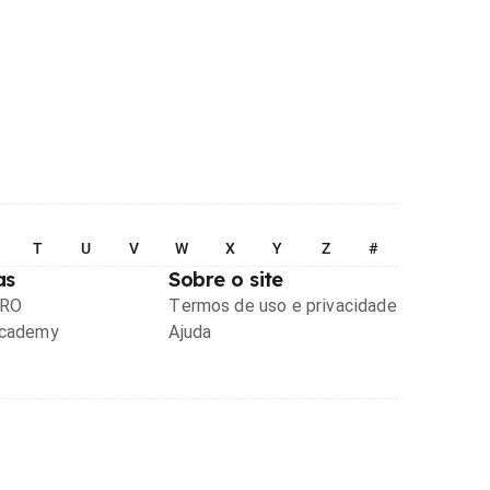
T
U
V
W
X
Y
Z
#
as
Sobre o site
PRO
Termos de uso e privacidade
Academy
Ajuda