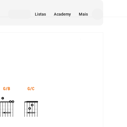
Listas
Academy
Mais
Mídia
G/B
G/C