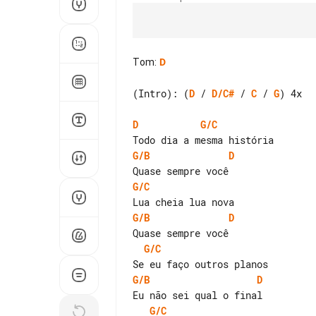
Tom
:
D
(Intro): (
D
 / 
D/C#
 / 
C
 / 
G
) 4x

D
G/C
G/B
D
G/C
G/B
D
G/C
G/B
D
G/C