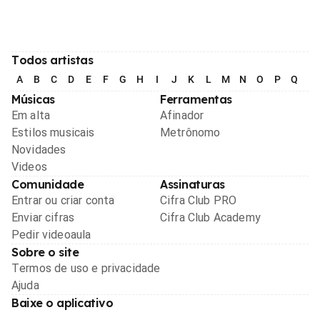
Todos artistas
A
B
C
D
E
F
G
H
I
J
K
L
M
N
O
P
Q
R
Músicas
Ferramentas
Em alta
Afinador
Estilos musicais
Metrônomo
Novidades
Videos
Comunidade
Assinaturas
Entrar ou criar conta
Cifra Club PRO
Enviar cifras
Cifra Club Academy
Pedir videoaula
Sobre o site
Termos de uso e privacidade
Ajuda
Baixe o aplicativo