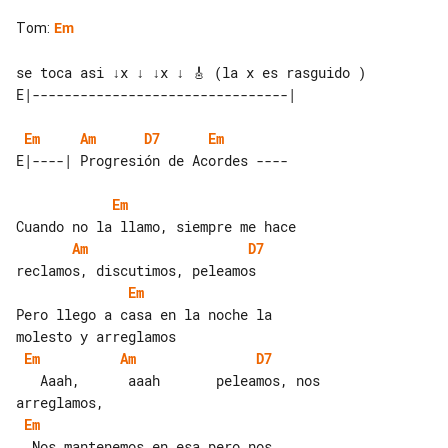
Tom
:
Em
se toca asi ↓x ↓ ↓x ↓ 🎸 (la x es rasguido )

Em
Am
D7
Em
Em
Am
D7
Em
Pero llego a casa en la noche la 

Em
Am
D7
   Aaah,      aaah       peleamos, nos 

Em
  Nos mantenemos en esa pero nos 
