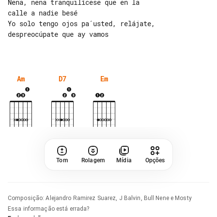
Nena, nena tranquilícese que en la 

calle a nadie besé

Yo solo tengo ojos pa´usted, relájate, 

despreocúpate que ay vamos

Am
D7
Em
Tom
Rolagem
Mídia
Opções
Composição
:
Alejandro Ramirez Suarez, J Balvin, Bull Nene e Mosty
Essa informação está errada?