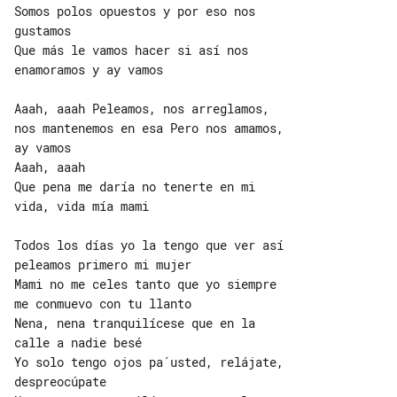
Somos polos opuestos y por eso nos 

gustamos

Que más le vamos hacer si así nos 

enamoramos y ay vamos

Aaah, aaah Peleamos, nos arreglamos,

nos mantenemos en esa Pero nos amamos, 

ay vamos

Aaah, aaah

Que pena me daría no tenerte en mi 

vida, vida mía mami

Todos los días yo la tengo que ver así 

peleamos primero mi mujer

Mami no me celes tanto que yo siempre 

me conmuevo con tu llanto

Nena, nena tranquilícese que en la 

calle a nadie besé

Yo solo tengo ojos pa´usted, relájate, 

despreocúpate
