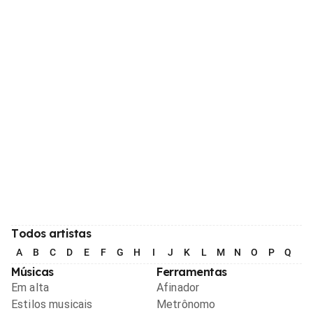
Todos artistas
A
B
C
D
E
F
G
H
I
J
K
L
M
N
O
P
Q
R
Músicas
Ferramentas
Em alta
Afinador
Estilos musicais
Metrônomo