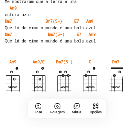
Am9
Dm7
Bm7(5-)
E7
Am9
Dm7
Bm7(5-)
E7
Am9
Am9
Am9/E
Bm7(5-)
C
Dm7
5
Tom
Rolagem
Mídia
Opções