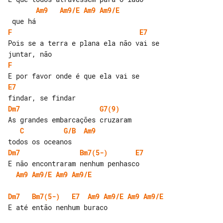
Am9
Am9/E
Am9
Am9/E
F
E7
Pois se a terra e plana ela não vai se 

F
E7
Dm7
G7(9)
C
G/B
Am9
Dm7
Bm7(5-)
E7
Am9
Am9/E
Am9
Am9/E
Dm7
Bm7(5-)
E7
Am9
Am9/E
Am9
Am9/E
E até então nenhum buraco
