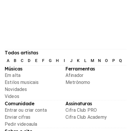
Todos artistas
A
B
C
D
E
F
G
H
I
J
K
L
M
N
O
P
Q
R
Músicas
Ferramentas
Em alta
Afinador
Estilos musicais
Metrônomo
Novidades
Videos
Comunidade
Assinaturas
Entrar ou criar conta
Cifra Club PRO
Enviar cifras
Cifra Club Academy
Pedir videoaula