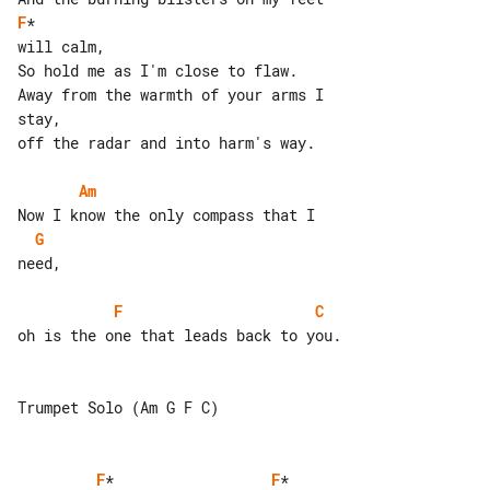
F
*

will calm,

Away from the warmth of your arms I 

stay,

off the radar and into harm's way.

Am
G
need,

F
C
oh is the one that leads back to you.

Trumpet Solo (Am G F C)

F
*                  
F
*
