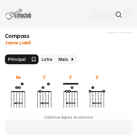
Compass
Mídia
Jamie Lidell
Principal
Letra
Mais
Am
C
F
G
Continua depois do anúncio