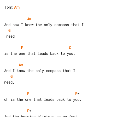
Tom
:
Am
Am
G
 need

F
C
is the one that leads back to you.

Am
G
need,

F
F
*

oh is the one that leads back to you.

F
*                      
