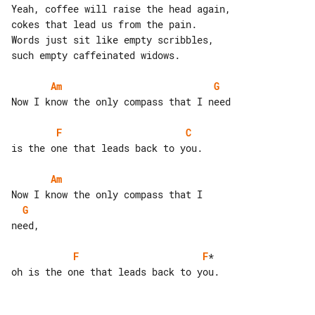
Yeah, coffee will raise the head again,

cokes that lead us from the pain.

Words just sit like empty scribbles,

such empty caffeinated widows.

Am
G
Now I know the only compass that I need

F
C
is the one that leads back to you.

Am
G
need,

F
F
*
