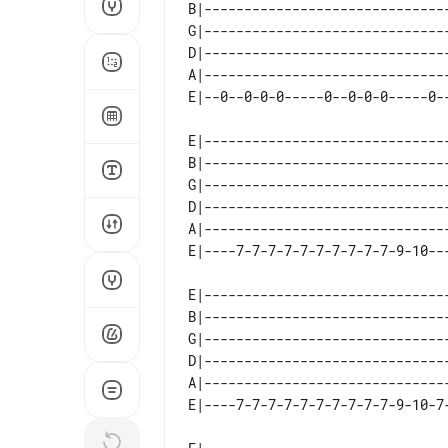
B|-------------------------------
G|-------------------------------
D|-------------------------------
A|-------------------------------
E|-------------------------------
B|-------------------------------
G|-------------------------------
D|-------------------------------
A|-------------------------------
E|-------------------------------
B|-------------------------------
G|-------------------------------
D|-------------------------------
A|-------------------------------