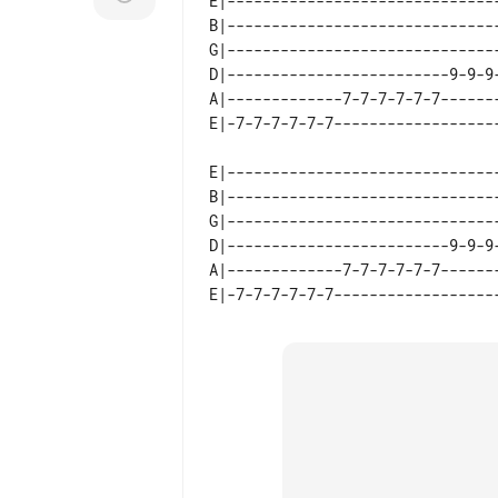
E|-------------------------------
B|-------------------------------
G|-------------------------------
D|-------------------------9-9-9-
A|-------------7-7-7-7-7-7-------
E|-------------------------------
B|-------------------------------
G|-------------------------------
D|-------------------------9-9-9-