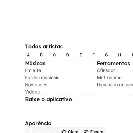
Todos artistas
A
B
C
D
E
F
G
H
Músicas
Ferramentas
Em alta
Afinador
Estilos musicais
Metrônomo
Novidades
Dicionário de ac
Videos
Baixe o aplicativo
Aparência
Automático
Claro
Escuro