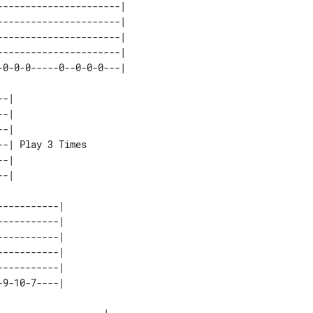
---------------------| 

---------------------| 

---------------------| 

---------------------| 

-|              

-|              

-|              

-| Play 3 Times 

-|              

----------| 

----------| 

----------| 

----------| 

----------| 
