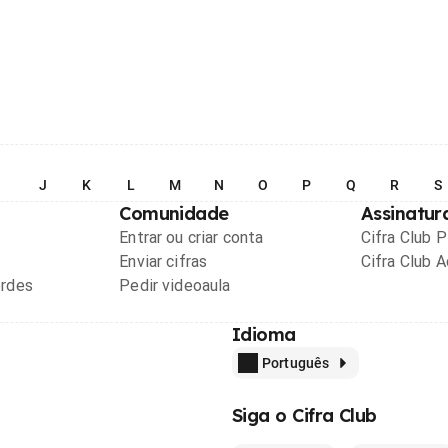
I
J
K
L
M
N
O
P
Q
R
S
Comunidade
Assinatur
Entrar ou criar conta
Cifra Club 
Enviar cifras
Cifra Club 
ordes
Pedir videoaula
Idioma
Português
Siga o Cifra Club