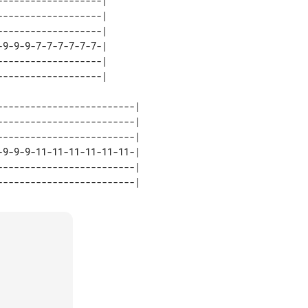
------------------| 

------------------| 

------------------| 

9-9-9-7-7-7-7-7-7-| 

------------------| 

------------------------| 

------------------------| 

------------------------| 

9-9-9-11-11-11-11-11-11-| 
