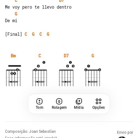
C
D7
G
De mí

[Final] 
C
G
C
G
Bm
C
D7
G
Tom
Rolagem
Mídia
Opções
Composição
:
Joan Sebastían
Envio por