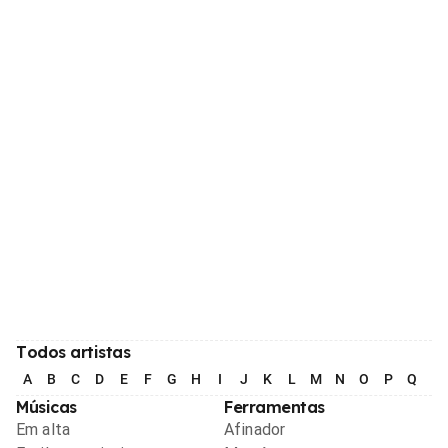
Todos artistas
A
B
C
D
E
F
G
H
I
J
K
L
M
N
O
P
Q
R
Músicas
Ferramentas
Em alta
Afinador