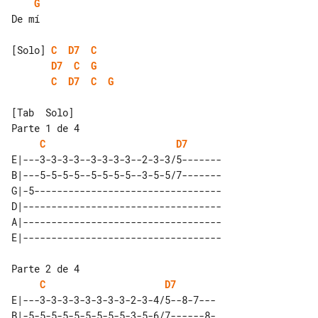
G
De mí

[Solo] 
C
D7
C
D7
C
G
C
D7
C
G
[Tab  Solo]

Parte 1 de 4

C
D7
E|---3-3-3-3--3-3-3-3--2-3-3/5-------

B|---5-5-5-5--5-5-5-5--3-5-5/7-------

G|-5---------------------------------

D|-----------------------------------

A|-----------------------------------

Parte 2 de 4

C
D7
E|---3-3-3-3-3-3-3-3-2-3-4/5--8-7---

B|-5-5-5-5-5-5-5-5-5-3-5-6/7------8-
