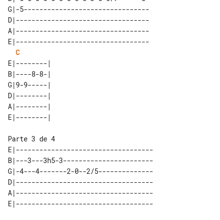
G|-5--------------------------------

D|----------------------------------

A|----------------------------------

E|----------------------------------

C
E|--------| 

B|----8-8-| 

G|9-9-----| 

D|--------| 

A|--------| 

Parte 3 de 4

E|-----------------------------------

B|---3---3h5-3-----------------------

G|-4---4-------2-0--2/5--------------

D|-----------------------------------

A|-----------------------------------
