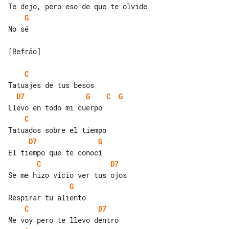
G
No sé

[Refrão]

C
D7
G
C
G
C
D7
G
C
D7
G
C
D7