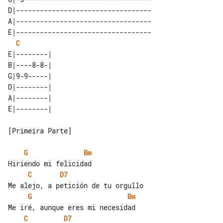
D|----------------------------------

A|----------------------------------

E|----------------------------------

C
E|--------| 

B|----8-8-| 

G|9-9-----| 

D|--------| 

A|--------| 

[Primeira Parte]

G
Bm
C
D7
G
Bm
C
D7