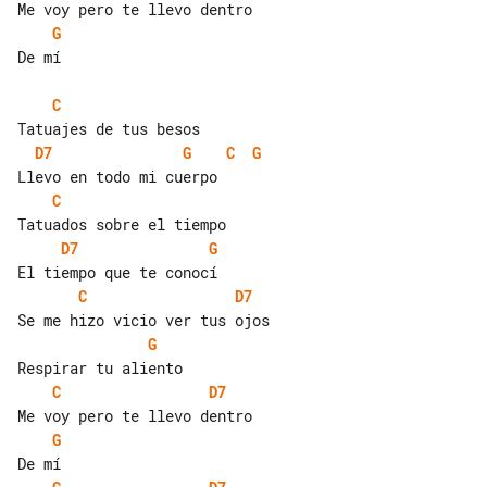
G
De mí

C
D7
G
C
G
C
D7
G
C
D7
G
C
D7
G