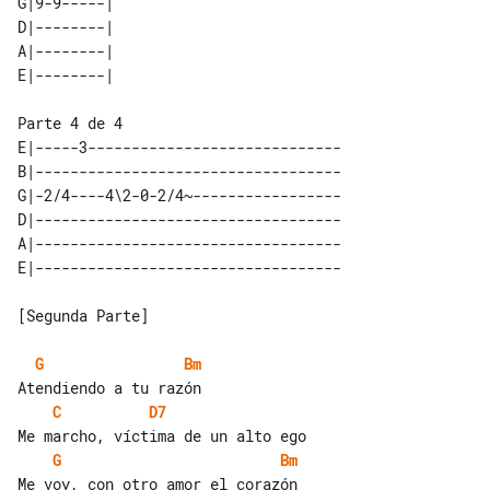
G|9-9-----| 

D|--------| 

A|--------| 

Parte 4 de 4

E|-----3-----------------------------

B|-----------------------------------

G|-2/4----4\2-0-2/4~-----------------

D|-----------------------------------

A|-----------------------------------

[Segunda Parte]

G
Bm
C
D7
G
Bm