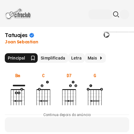
Tatuajes
Joan Sebastian
Principal
Simplificada
Letra
Mais
Bm
C
D7
G
Continua depois do anúncio