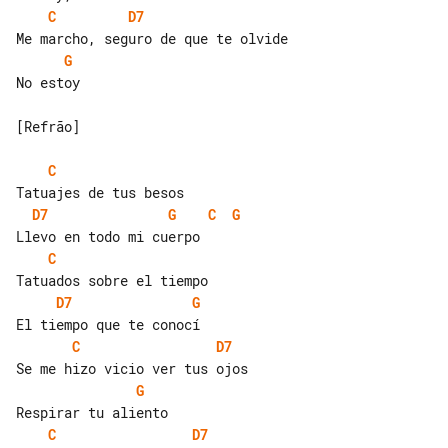
C
D7
G
No estoy

[Refrão]

C
D7
G
C
G
C
D7
G
C
D7
G
C
D7