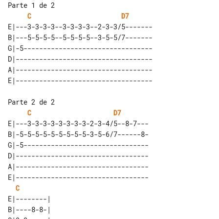
Parte 1 de 2

C
D7
E|---3-3-3-3--3-3-3-3--2-3-3/5-------

B|---5-5-5-5--5-5-5-5--3-5-5/7-------

G|-5---------------------------------

D|-----------------------------------

A|-----------------------------------

Parte 2 de 2

C
D7
E|---3-3-3-3-3-3-3-3-2-3-4/5--8-7---

B|-5-5-5-5-5-5-5-5-5-3-5-6/7------8-

G|-5--------------------------------

D|----------------------------------

A|----------------------------------

E|----------------------------------

C
E|--------| 

B|----8-8-| 
