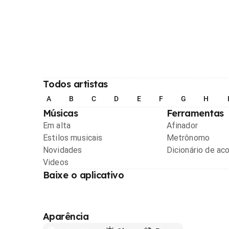
Todos artistas
A
B
C
D
E
F
G
H
Músicas
Ferramentas
Em alta
Afinador
Estilos musicais
Metrônomo
Novidades
Dicionário de ac
Videos
Baixe o aplicativo
Aparência