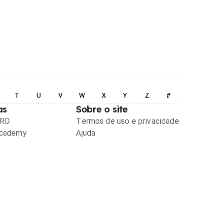
T
U
V
W
X
Y
Z
#
as
Sobre o site
PRO
Termos de uso e privacidade
Academy
Ajuda