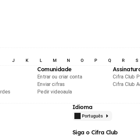
I
J
K
L
M
N
O
P
Q
R
S
Comunidade
Assinatur
Entrar ou criar conta
Cifra Club 
Enviar cifras
Cifra Club 
ordes
Pedir videoaula
Idioma
Português
Siga o Cifra Club