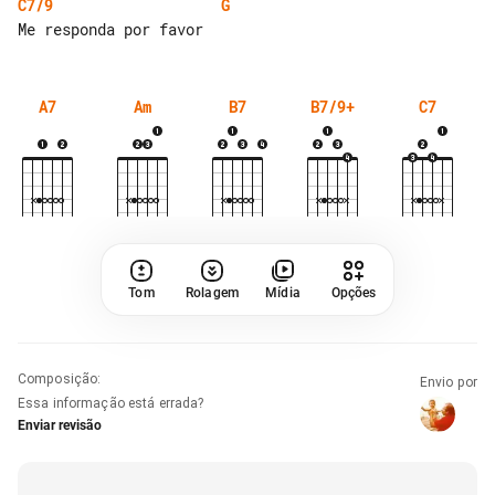
C7/9
G
A7
Am
B7
B7/9+
C7
Tom
Rolagem
Mídia
Opções
Composição
:
Envio por
Essa informação está errada?
Enviar revisão