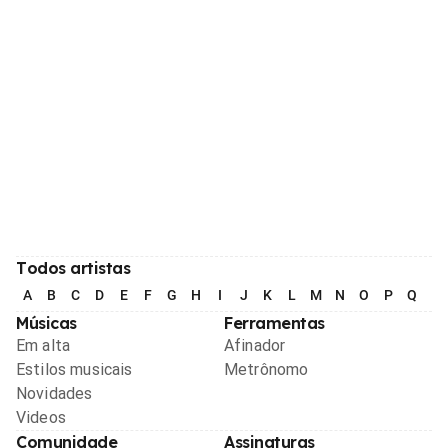
Todos artistas
A
B
C
D
E
F
G
H
I
J
K
L
M
N
O
P
Q
R
Músicas
Ferramentas
Em alta
Afinador
Estilos musicais
Metrônomo
Novidades
Videos
Comunidade
Assinaturas