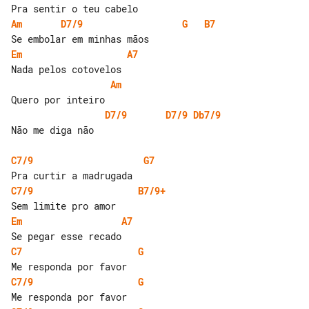
Am
D7/9
G
B7
Em
A7
Am
D7/9
D7/9
Db7/9
Não me diga não

C7/9
G7
C7/9
B7/9+
Em
A7
C7
G
C7/9
G