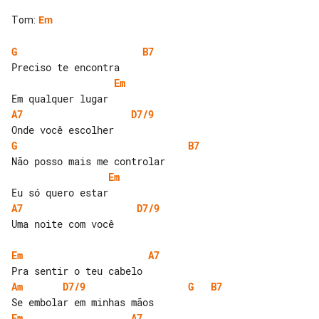
Tom
:
Em
G
B7
Em
A7
D7/9
G
B7
Em
A7
D7/9
Uma noite com você

Em
A7
Am
D7/9
G
B7
Em
A7