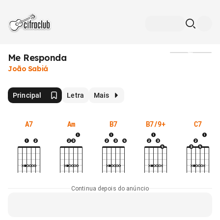
Me Responda
Mídia
João Sabiá
Principal
Letra
Mais
A7
Am
B7
B7/9+
C7
Continua depois do anúncio