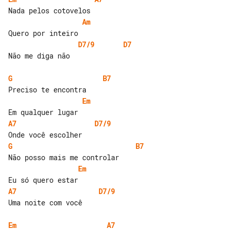
Am
D7/9
D7
Não me diga não

G
B7
Em
A7
D7/9
G
B7
Em
A7
D7/9
Uma noite com você

Em
A7