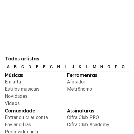
Todos artistas
A
B
C
D
E
F
G
H
I
J
K
L
M
N
O
P
Q
R
Músicas
Ferramentas
Em alta
Afinador
Estilos musicais
Metrônomo
Novidades
Videos
Comunidade
Assinaturas
Entrar ou criar conta
Cifra Club PRO
Enviar cifras
Cifra Club Academy
Pedir videoaula