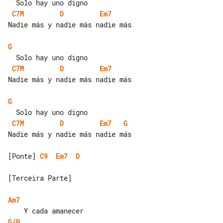
C7M
D
Em7
Nadie más y nadie más nadie más

G
C7M
D
Em7
Nadie más y nadie más nadie más

G
C7M
D
Em7
G
Nadie más y nadie más nadie más

[Ponte] 
C9
Em7
D
[Terceira Parte]

Am7
G/B