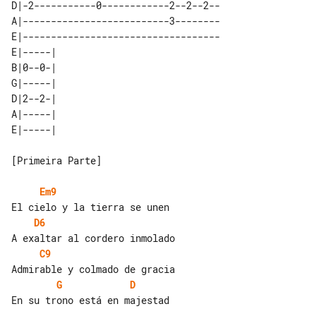
D|-2-----------0------------2--2--2--

A|--------------------------3--------

E|-----------------------------------

E|-----| 

B|0--0-| 

G|-----| 

D|2--2-| 

A|-----| 

[Primeira Parte]

Em9
D6
C9
G
D
En su trono está en majestad
