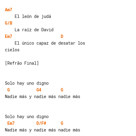
Am7
G/B
Em7
D
    El único capaz de desatar los 

cielos

[Refrão Final]

G
G4
G
Nadie más y nadie más nadie más

Em7
D/F#
G
Nadie más y nadie más nadie más
