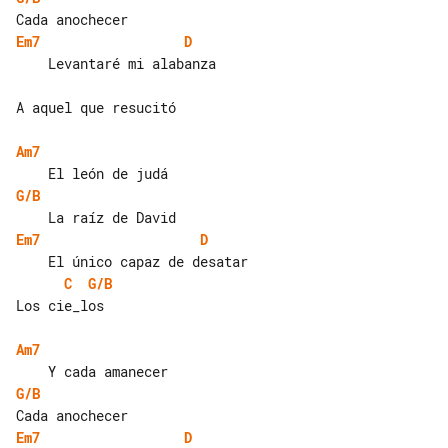
Em7
D
    Levantaré mi alabanza

A aquel que resucitó

Am7
G/B
Em7
D
C
G/B
Los cie_los

Am7
G/B
Em7
D