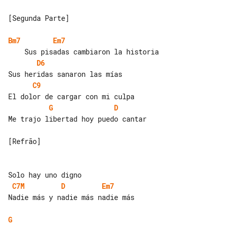
[Segunda Parte]

Bm7
Em7
D6
C9
G
D
Me trajo libertad hoy puedo cantar

[Refrão]

C7M
D
Em7
Nadie más y nadie más nadie más

G