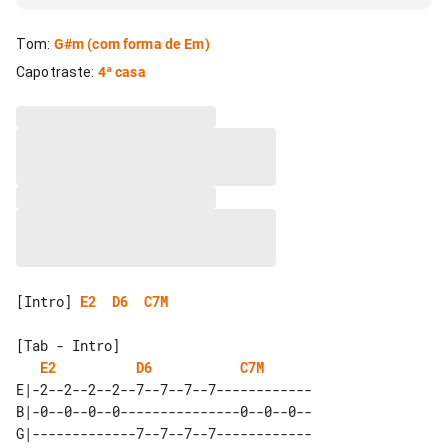
Tom
:
G#m
(com forma de Em)
Capotraste
:
4ª casa
[Intro] 
E2
D6
C7M
[Tab - Intro]

E2
D6
C7M
E|-2--2--2--2--7--7--7--7------------

B|-0--0--0--0---------------0--0--0--

G|-------------7--7--7--7------------
