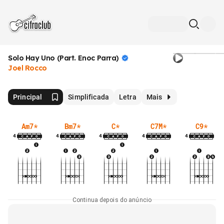
Solo Hay Uno (Part. Enoc
Parra)
Joel Rocco
Principal
Simplificada
Letra
Mais
Am7
*
Bm7
*
C
*
C7M
*
C9
*
4
4
4
4
4
Continua depois do anúncio