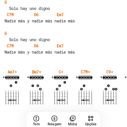
G
C7M
D6
Em7
Nadie más y nadie más nadie más

G
C7M
D6
Em7
Am7
*
Bm7
*
C
*
C7M
*
C9
*
4
4
4
4
4
4
Tom
Rolagem
Mídia
Opções