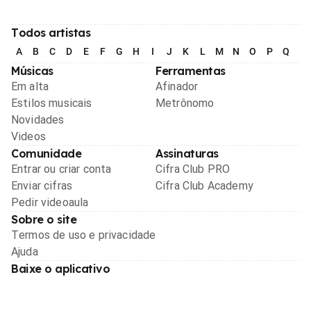
Todos artistas
A
B
C
D
E
F
G
H
I
J
K
L
M
N
O
P
Q
R
Músicas
Ferramentas
Em alta
Afinador
Estilos musicais
Metrônomo
Novidades
Videos
Comunidade
Assinaturas
Entrar ou criar conta
Cifra Club PRO
Enviar cifras
Cifra Club Academy
Pedir videoaula
Sobre o site
Termos de uso e privacidade
Ajuda
Baixe o aplicativo