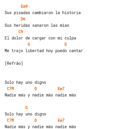
Em9
D6
C9
G
D
Me trajo libertad hoy puedo cantar

[Refrão]

C7M
D
Em7
Nadie más y nadie más nadie más

G
C7M
D
Em7
Nadie más y nadie más nadie más
