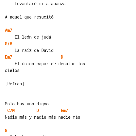
    Levantaré mi alabanza

A aquel que resucitó

Am7
G/B
Em7
D
    El único capaz de desatar los 

cielos

[Refrão]

C7M
D
Em7
Nadie más y nadie más nadie más

G