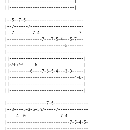
||----------------------------| 

|--5--7-5-------------------------

|--7------7-----------------------

|--7--------7-4-----------------7-

|---------------7---7-5-4---5-7---

|-------------------------5-------

|---------------------------------

||--------------------------------| 

||5^h7^^-----5--------------------| 

||---------6----7-6-5-4---3-3-----| 

||----------------------------4-0-| 

||--------------------------------| 

|-----------------7-5---------------

|--3----5-3-5-5h7-----7-------------

|----4--0---------------7-4---------

|---------------------------7-5-4-5-

|-----------------------------------
