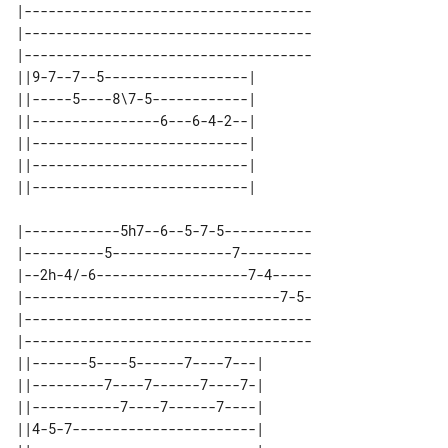
|------------------------------------

|------------------------------------

|------------------------------------

||9-7--7--5------------------| 

||-----5----8\7-5------------| 

||----------------6---6-4-2--| 

||---------------------------| 

||---------------------------| 

|------------5h7--6--5-7-5-----------

|----------5---------------7---------

|--2h-4/-6-------------------7-4-----

|--------------------------------7-5-

|------------------------------------

|------------------------------------

||-------5----5------7----7---| 

||---------7----7------7----7-| 

||-----------7----7------7----| 

||4-5-7-----------------------| 
