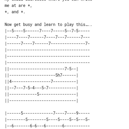
me at are *,

*, and *.

|--5----5------7----7-----5--7-5-----

|----7----7------7----7---7------7---

|------7----7------7---------------7-

|------------------------------------

|------------------------------------

|------------------------------------

||------------------------7-5--| 

||--------------------5h7------| 

||4-----------------7----------| 

||--7---7-5-4---5-7------------| 

||------------5----------------| 

|------5-------------7----7----9-----

|--------5--------5----5----5--5---5-

|--6-------6-6---6-------6-----------
