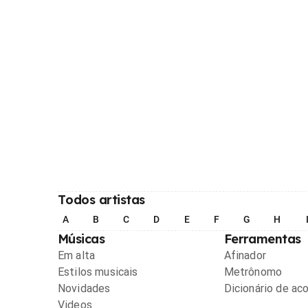
Todos artistas
A
B
C
D
E
F
G
H
Músicas
Ferramentas
Em alta
Afinador
Estilos musicais
Metrônomo
Novidades
Dicionário de ac
Videos