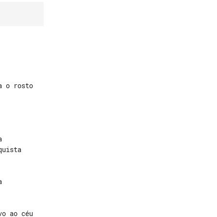
 o rosto





o ao céu
