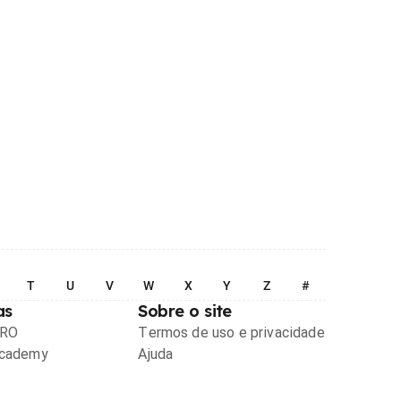
T
U
V
W
X
Y
Z
#
as
Sobre o site
PRO
Termos de uso e privacidade
Academy
Ajuda