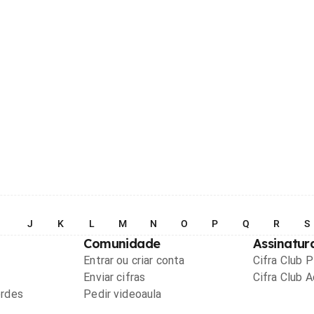
I
J
K
L
M
N
O
P
Q
R
S
Comunidade
Assinatur
Entrar ou criar conta
Cifra Club 
Enviar cifras
Cifra Club 
ordes
Pedir videoaula