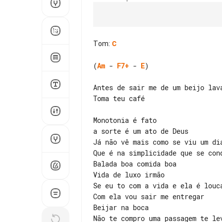
Tom
:
C
(
Am
 - 
F7+
 - 
E
)

Antes de sair me de um beijo lava
Toma teu café

Monotonia é fato

a sorte é um ato de Deus

Já não vê mais como se viu um dia
Balada boa comida boa

Vida de luxo irmão

Se eu to com a vida e ela é louca
Com ela vou sair me entregar

Beijar na boca

Não te compro uma passagem te lev