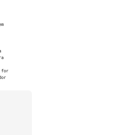
m



a

for
