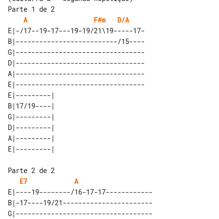
Parte 1 de 2

A
F#m
D/A
E|-/17--19-17---19-19/21\19-----17-

B|--------------------------/15----

G|---------------------------------

D|---------------------------------

A|---------------------------------

E|---------------------------------

E|---------| 

B|17/19----| 

G|---------| 

D|---------| 

A|---------| 

Parte 2 de 2

E7
A
E|----19--------/16-17-17------------

B|-17----19/21-----------------------

G|-----------------------------------
