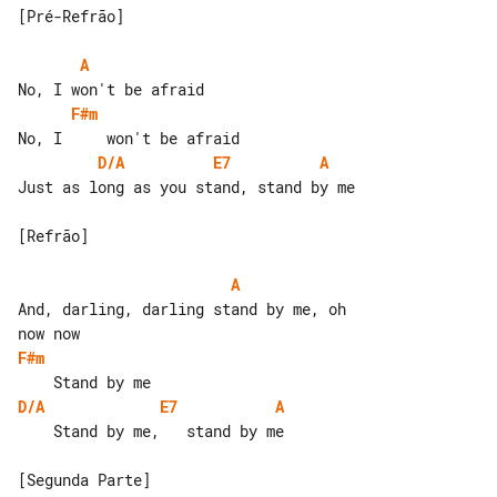
[Pré-Refrão]

A
F#m
D/A
E7
A
Just as long as you stand, stand by me

[Refrão]

A
And, darling, darling stand by me, oh 

F#m
D/A
E7
A
    Stand by me,   stand by me

[Segunda Parte]
