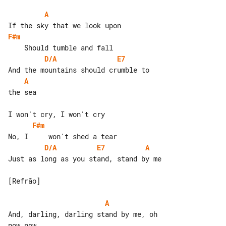
A
F#m
D/A
E7
A
the sea

F#m
D/A
E7
A
Just as long as you stand, stand by me

[Refrão]

A
And, darling, darling stand by me, oh 
