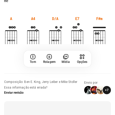
A
A4
D/A
E7
F#m
Tom
Rolagem
Mídia
Opções
Composição
:
Ben E. King, Jerry Leiber e Mike Stoller
Envio por
Essa informação está errada?
+
7
Enviar revisão