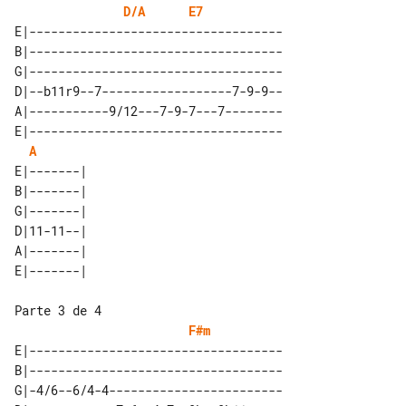
D/A
E7
E|-----------------------------------

B|-----------------------------------

G|-----------------------------------

D|--b11r9--7------------------7-9-9--

A|-----------9/12---7-9-7---7--------

E|-----------------------------------

A
E|-------| 

B|-------| 

G|-------| 

D|11-11--| 

A|-------| 

Parte 3 de 4

F#m
E|-----------------------------------

B|-----------------------------------

G|-4/6--6/4-4------------------------
