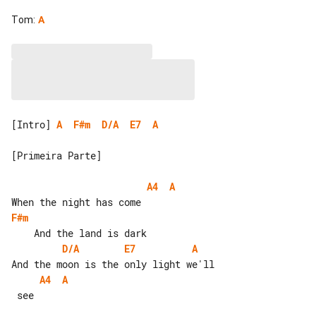
Tom
:
A
[Intro] 
A
F#m
D/A
E7
A
[Primeira Parte]

A4
A
F#m
D/A
E7
A
A4
A
 see
