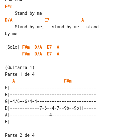
F#m
D/A
E7
A
    Stand by me,   stand by me   stand 

by me

[Solo] 
F#m
D/A
E7
A
F#m
D/A
E7
A
Parte 1 de 4

A
F#m
E|-----------------------------------

B|-----------------------------------

G|-4/6--6/4-4------------------------

D|------------7-6--4-7--9b--9b11-----

A|----------------4------------------

Parte 2 de 4
