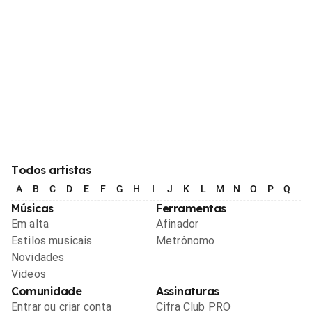
Todos artistas
A
B
C
D
E
F
G
H
I
J
K
L
M
N
O
P
Q
R
Músicas
Ferramentas
Em alta
Afinador
Estilos musicais
Metrônomo
Novidades
Videos
Comunidade
Assinaturas
Entrar ou criar conta
Cifra Club PRO