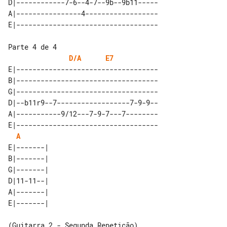
D|------------7-6--4-7--9b--9b11-----

A|----------------4------------------

Parte 4 de 4

D/A
E7
E|-----------------------------------

B|-----------------------------------

G|-----------------------------------

D|--b11r9--7------------------7-9-9--

A|-----------9/12---7-9-7---7--------

E|-----------------------------------

A
E|-------| 

B|-------| 

G|-------| 

D|11-11--| 

A|-------| 
