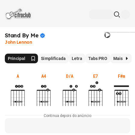
Stand By
Me
John Lennon
Principal
Simplificada
Letra
Tabs PRO
Mais
A
A4
D/A
E7
F#m
Continua depois do anúncio