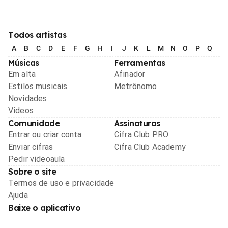
Todos artistas
A
B
C
D
E
F
G
H
I
J
K
L
M
N
O
P
Q
R
Músicas
Ferramentas
Em alta
Afinador
Estilos musicais
Metrônomo
Novidades
Videos
Comunidade
Assinaturas
Entrar ou criar conta
Cifra Club PRO
Enviar cifras
Cifra Club Academy
Pedir videoaula
Sobre o site
Termos de uso e privacidade
Ajuda
Baixe o aplicativo