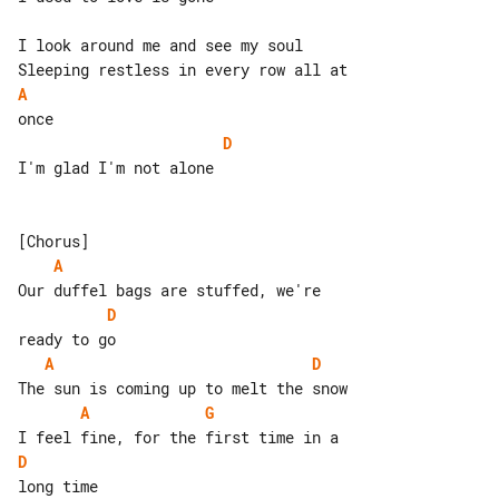
I look around me and see my soul

A
D
I'm glad I'm not alone

A
D
A
D
A
G
D