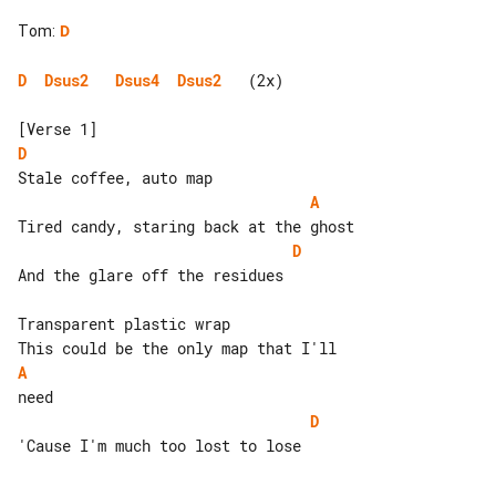
Tom
:
D
D
Dsus2
Dsus4
Dsus2
   (2x)

D
A
D
And the glare off the residues

Transparent plastic wrap

A
D
'Cause I'm much too lost to lose
