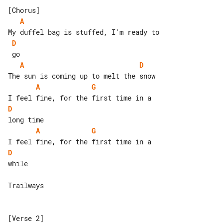
A
D
A
D
A
G
D
A
G
D
while

Trailways

[Verse 2]
