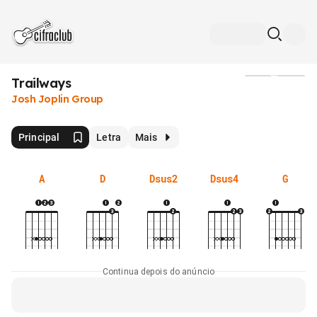
Trailways
Mídia
Josh Joplin Group
Principal
Letra
Mais
A
D
Dsus2
Dsus4
G
Continua depois do anúncio