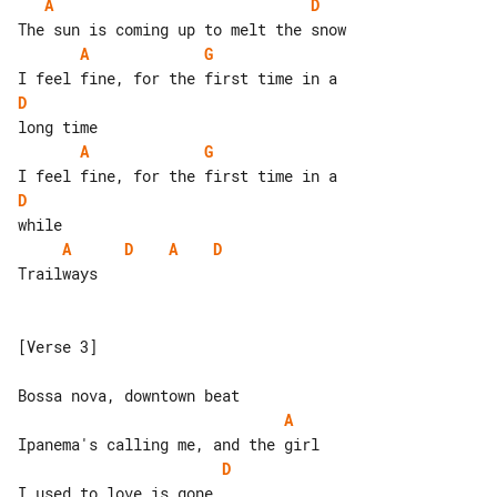
A
D
A
G
D
A
G
D
A
D
A
D
Trailways

[Verse 3]

A
D
I used to love is gone
