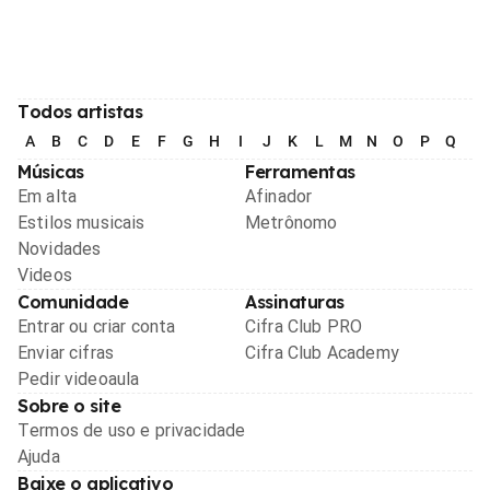
Todos artistas
A
B
C
D
E
F
G
H
I
J
K
L
M
N
O
P
Q
R
Músicas
Ferramentas
Em alta
Afinador
Estilos musicais
Metrônomo
Novidades
Videos
Comunidade
Assinaturas
Entrar ou criar conta
Cifra Club PRO
Enviar cifras
Cifra Club Academy
Pedir videoaula
Sobre o site
Termos de uso e privacidade
Ajuda
Baixe o aplicativo