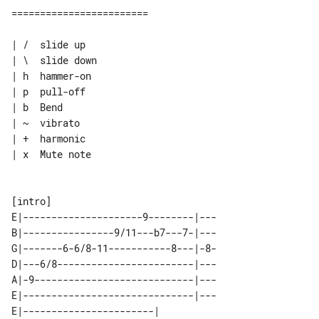
========================

| /  slide up

| \  slide down

| h  hammer-on

| p  pull-off

| b  Bend

| ~  vibrato

| x  Mute note

E|---------------------9--------|---

B|----------------9/11---b7---7-|---

G|-------6-6/8-11-----------8---|-8-

D|---6/8------------------------|---

A|-9----------------------------|---

E|------------------------------|---

E|-----------------------| 
