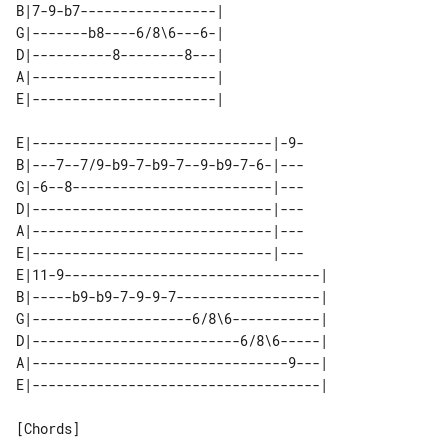
B|7-9-b7-----------------| 

G|-------b8----6/8\6---6-| 

D|----------8--------8---| 

A|-----------------------| 

E|------------------------------|-9-

B|---7--7/9-b9-7-b9-7--9-b9-7-6-|---

G|-6--8-------------------------|---

D|------------------------------|---

A|------------------------------|---

E|------------------------------|---

E|11-9--------------------------------| 

B|-----b9-b9-7-9-9-7------------------| 

G|--------------------6/8\6-----------| 

D|--------------------------6/8\6-----| 

A|--------------------------------9---| 

[Chords]
