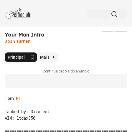
Your Man Intro
Mídia
Josh Turner
Principal
Mais
Continua depois do anúncio
Tom
:
F#
Tabbed by: Dizcreet

AIM: ltdax350

====================================================