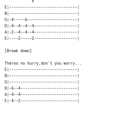
E|------------------------------| 

B|------------------------------| 

G|-4-----6----------------------| 

D|-4--4--4--4-------------------| 

A|-2--4--4--4-------------------| 

[Break down]

E|------------------------------| 

B|------------------------------| 

G|------------------------------| 

D|-6--4-------------------------| 

A|-4--4-------------------------| 
