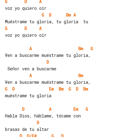
G
D
A
G
D
Bm
A
G
D
A
voz yo quiero oír

A
Bm
G
D
A
Bm
G
D
Em
Bm
G
D
Bm
muéstrame tu gloria

D
A
Em
G
D
D
D/F#
G
D