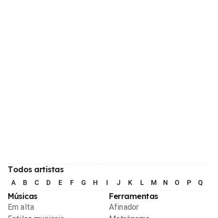
Todos artistas
A
B
C
D
E
F
G
H
I
J
K
L
M
N
O
P
Q
R
Músicas
Ferramentas
Em alta
Afinador