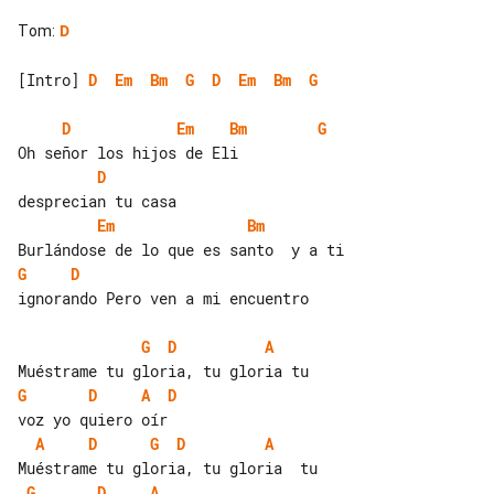
Tom
:
D
[Intro] 
D
Em
Bm
G
D
Em
Bm
G
D
Em
Bm
G
D
Em
Bm
G
D
ignorando Pero ven a mi encuentro

G
D
A
G
D
A
D
A
D
G
D
A
G
D
A