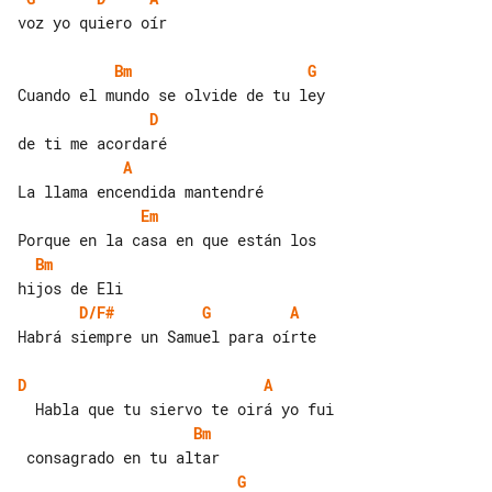
voz yo quiero oír

Bm
G
D
A
Em
Bm
D/F#
G
A
Habrá siempre un Samuel para oírte

D
A
Bm
G