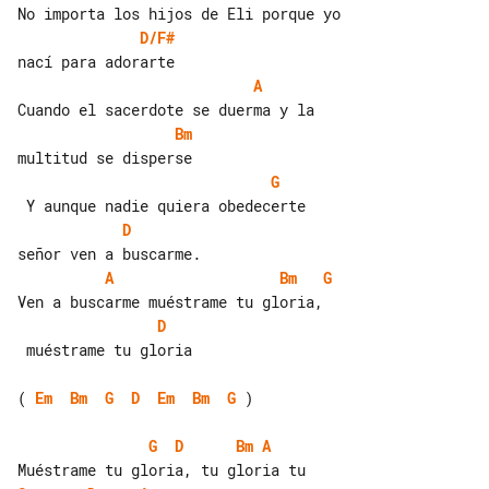
D/F#
A
Bm
G
D
A
Bm
G
D
 muéstrame tu gloria

( 
Em
Bm
G
D
Em
Bm
G
 )

G
D
Bm
A