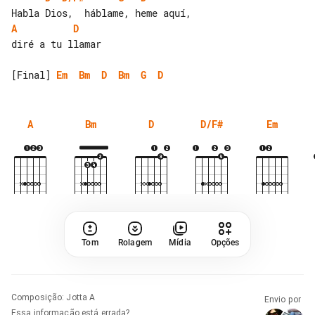
A
D
diré a tu llamar

[Final] 
Em
Bm
D
Bm
G
D
A
Bm
D
D/F#
Em
Tom
Rolagem
Mídia
Opções
Composição
:
Jotta A
Envio por
Essa informação está errada?