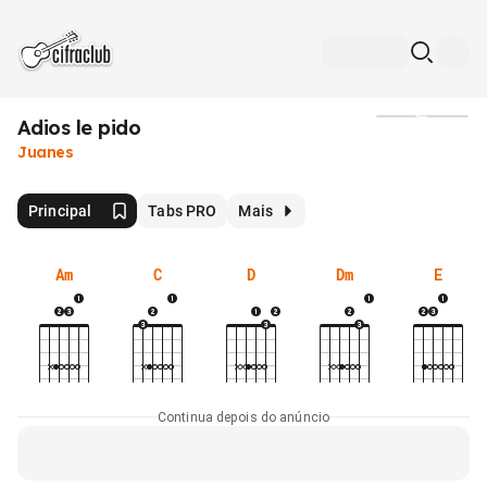
Adios le pido
Mídia
Juanes
Principal
Tabs PRO
Mais
Am
C
D
Dm
E
Continua depois do anúncio