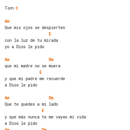
Tom
:
C
Am
E
con la luz de tu mirada

yo a Dios le pido

Am
Dm
E
y que mi padre me recuerde

a Dios le pido

Am
Dm
E
y que más nunca te me vayas mi vida

Am
Dm