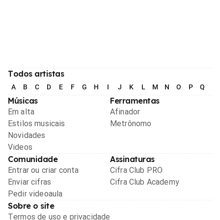
Todos artistas
A
B
C
D
E
F
G
H
I
J
K
L
M
N
O
P
Q
R
Músicas
Ferramentas
Em alta
Afinador
Estilos musicais
Metrônomo
Novidades
Videos
Comunidade
Assinaturas
Entrar ou criar conta
Cifra Club PRO
Enviar cifras
Cifra Club Academy
Pedir videoaula
Sobre o site
Termos de uso e privacidade