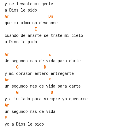
y se levante mi gente

Am
Dm
E
cuando de amarte se trate mi cielo

a Dios le pido

Am
E
G
D
Am
E
G
D
Am
E
yo a Dios le pido
