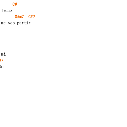
C#
G#m7
C#7
me veo partir

#7
n
