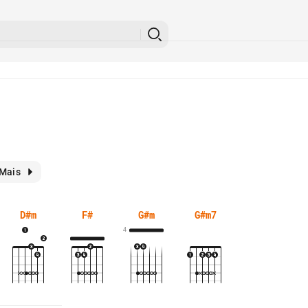
Mais
D#m
F#
G#m
G#m7
4