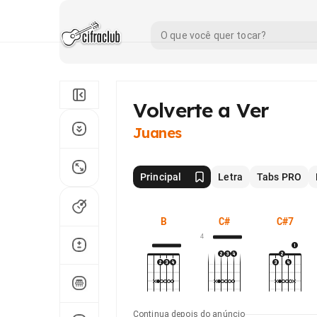
Volverte a Ver
Juanes
Principal
Letra
Tabs PRO
B
C#
C#7
4
Continua depois do anúncio