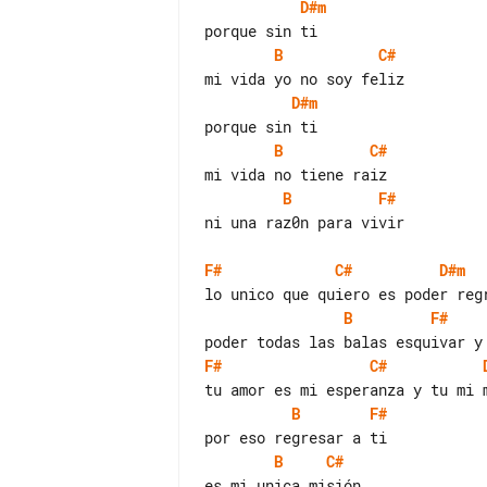
D#m
B
C#
D#m
B
C#
B
F#
ni una raz0n para vivir

F#
C#
D#m
B
F#
F#
C#
B
F#
B
C#
es mi unica misión
