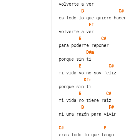
B
C#
F#
B
C#
D#m
B
C#
D#m
B
C#
B
F#
ni una razón para vivir

C#
B