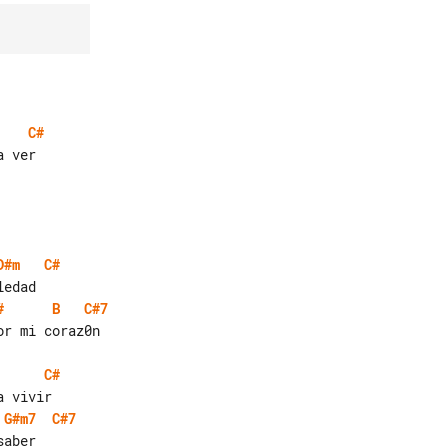
C#
D#m
C#
#
B
C#7
r mi coraz0n

C#
G#m7
C#7