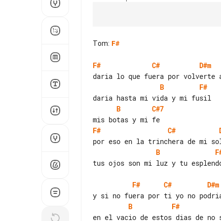
Tom
:
F#
F#
C#
D#m
B
F#
B
C#7
F#
C#
B
F
tus ojos son mi luz y tu esplendo
F#
C#
D#m
B
F#