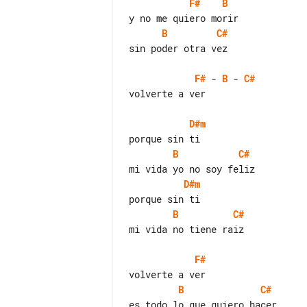
F#
B
B
C#
sin poder otra vez

F#
 - 
B
 - 
C#
volverte a ver

D#m
B
C#
D#m
B
C#
mi vida no tiene raiz

F#
B
C#