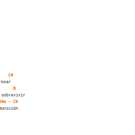
C#
B
D#m
 - 
C#