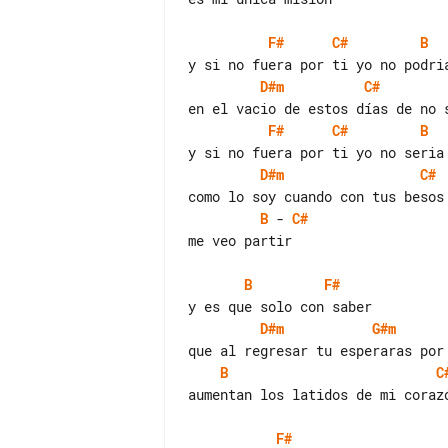
F#
C#
B
D#m
C#
F#
C#
B
D#m
C#
B
 - 
C#
me veo partir

B
F#
D#m
G#m
B
C
aumentan los latidos de mi corazó
F#