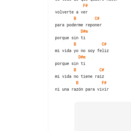
F#
B
C#
D#m
B
C#
D#m
B
C#
B
F#