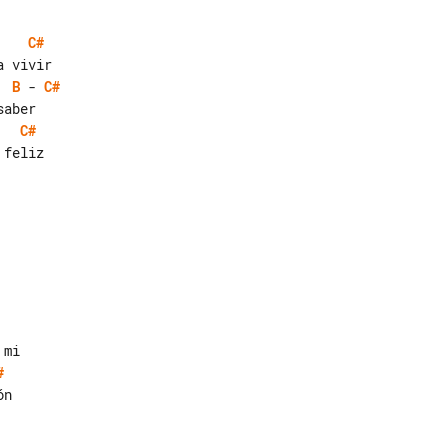
C#
B
 - 
C#
C#
#
n
