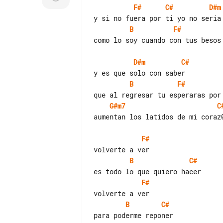
F#
C#
D#m
B
F#
como lo soy cuando con tus besos 
D#m
C#
B
F#
G#m7
C
aumentan los latidos de mi coraz0
F#
B
C#
F#
B
C#