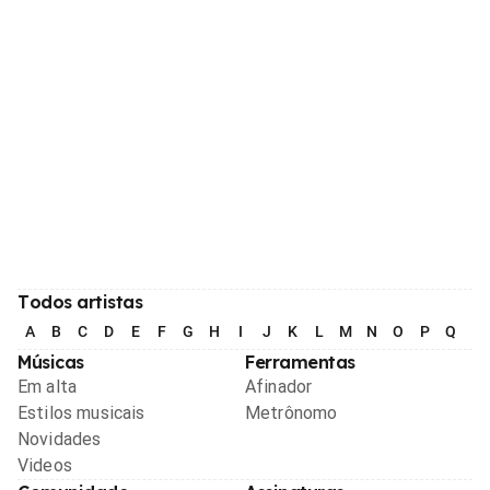
Todos artistas
A
B
C
D
E
F
G
H
I
J
K
L
M
N
O
P
Q
R
Músicas
Ferramentas
Em alta
Afinador
Estilos musicais
Metrônomo
Novidades
Videos