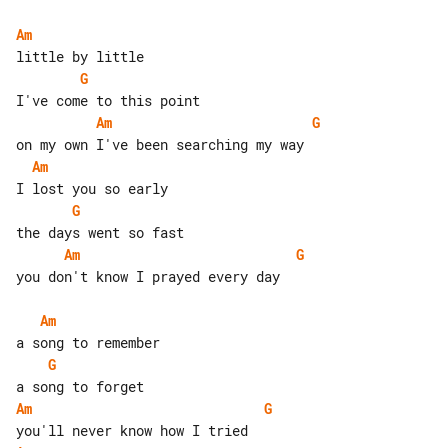
Am
G
Am
G
Am
G
Am
G
you don't know I prayed every day

Am
G
Am
G