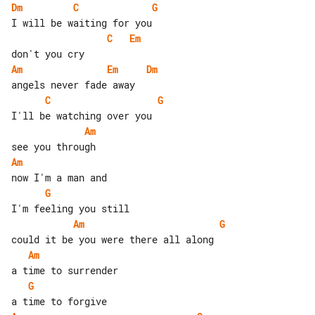
Dm
C
G
C
Em
Am
Em
Dm
C
G
Am
Am
G
Am
G
Am
G