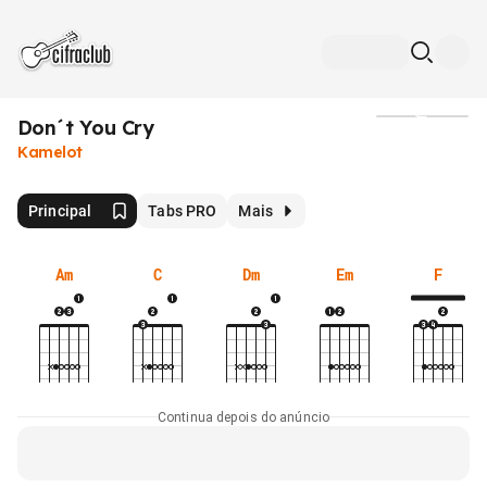
Don´t You Cry
Mídia
Kamelot
Principal
Tabs PRO
Mais
Am
C
Dm
Em
F
Continua depois do anúncio