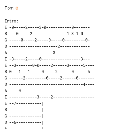
Tom
:
C
Intro:

E|-0-----2-----3-0-----------0-------

B|---0-----2---------------1-3-1-0---

G|-----0-----2-----0-----0---------0-

D|---------------------2-------------

A|-------------------3---------------

E|-3-----2-----0-----------------3---

E|--3-------0-0-----2------3------5----

B|0---1---1-----0-----2------0------5--

G|------2---------0-----2------0-------

D|--------------------------------4----

A|----0--------------------------------

E|------------3-----2------------------

E|--7-----------| 

B|--------------| 

G|--------------| 

D|--6-----------| 

A|--------------| 
