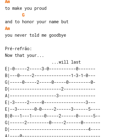
Am
G
Am
you never told me goodbye

Pré-refrão:

Now that your...                       

E|-0-----2-----3-0-----------0-------

B|---0-----2---------------1-3-1-0---

G|-----0-----2-----0-----0---------0-

D|---------------------2-------------

A|-------------------3---------------

E|-3-----2-----0-----------------3---

E|--3-------0-0-----2------3------5----

B|0---1---1-----0-----2------0------5--

G|------2---------0-----2------0-------

D|--------------------------------4----

A|----0--------------------------------
