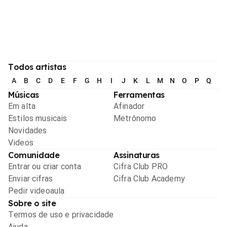
Todos artistas
A
B
C
D
E
F
G
H
I
J
K
L
M
N
O
P
Q
R
Músicas
Ferramentas
Em alta
Afinador
Estilos musicais
Metrônomo
Novidades
Videos
Comunidade
Assinaturas
Entrar ou criar conta
Cifra Club PRO
Enviar cifras
Cifra Club Academy
Pedir videoaula
Sobre o site
Termos de uso e privacidade
Ajuda