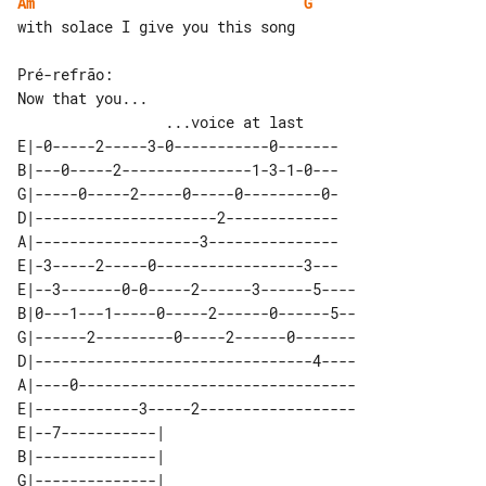
Am
G
with solace I give you this song

Pré-refrão:

Now that you...                        

E|-0-----2-----3-0-----------0-------

B|---0-----2---------------1-3-1-0---

G|-----0-----2-----0-----0---------0-

D|---------------------2-------------

A|-------------------3---------------

E|-3-----2-----0-----------------3---

E|--3-------0-0-----2------3------5----

B|0---1---1-----0-----2------0------5--

G|------2---------0-----2------0-------

D|--------------------------------4----

A|----0--------------------------------

E|------------3-----2------------------

E|--7-----------| 

B|--------------| 

G|--------------| 
