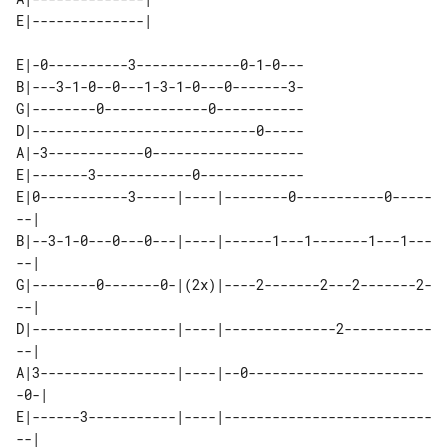
E|-0----------3-------------0-1-0---

B|---3-1-0--0---1-3-1-0---0-------3-

G|--------0-------------0-----------

D|----------------------------0-----

A|-3------------0-------------------

E|-------3------------0-------------

E|0-----------3-----|----|--------0-----------0-----
--| 

B|--3-1-0---0---0---|----|------1---1-------1---1---
--| 

G|--------0-------0-|(2x)|----2-------2---2-------2-
--| 

D|------------------|----|--------------2-----------
--| 

A|3-----------------|----|--0----------------------
-0-| 

E|------3-----------|----|--------------------------