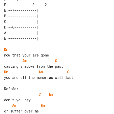
E|------------3-----2------------------

E|--7-----------| 

B|--------------| 

G|--------------| 

D|--6-----------| 

A|--------------| 

Dm
Am
G
Dm
Am
G
you and all the memories will last

C
Em
Am
Em