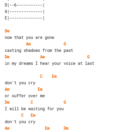
D|--6-----------| 

A|--------------| 

Dm
Am
G
Dm
Am
G
in my dreams I hear your voice at last

C
Em
Am
Em
Dm
C
G
C
Em
Am
Em
Dm