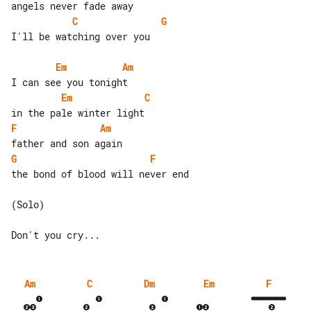
C
G
I'll be watching over you

Em
Am
Em
C
F
Am
G
F
the bond of blood will never end

(Solo)

Am
C
Dm
Em
F