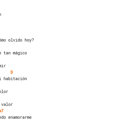


D
m7