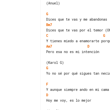
(Anuel)

G
Bm7
C
G
Am7
D
Pero esa no es mi intención

G
Yo no sé por qué sigues tan necio
F
D
Hoy me voy, es lo mejor
