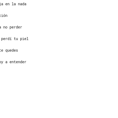
y a entender
