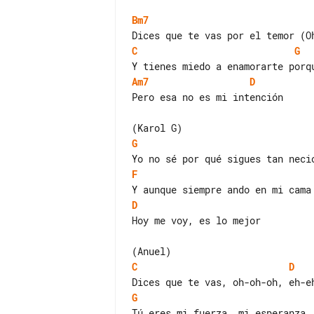
Bm7
C
G
Am7
D
Pero esa no es mi intención

G
F
D
Hoy me voy, es lo mejor

C
D
G