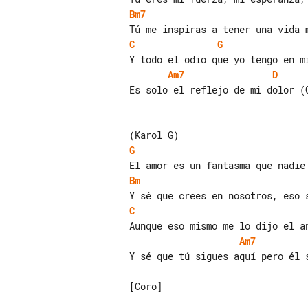
Bm7
C
G
Am7
D
Es solo el reflejo de mi dolor (O
G
Bm
C
Am7
Y sé que tú sigues aquí pero él s
[Coro]
