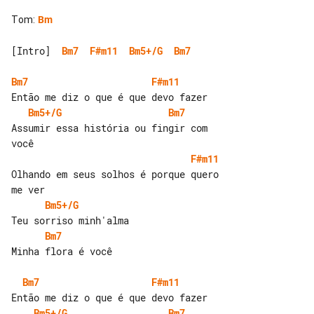
Tom
:
Bm
[Intro]  
Bm7
F#m11
Bm5+/G
Bm7
Bm7
F#m11
Bm5+/G
Bm7
Assumir essa história ou fingir com 

F#m11
Olhando em seus solhos é porque quero 

Bm5+/G
Bm7
Minha flora é você

Bm7
F#m11
Bm5+/G
Bm7