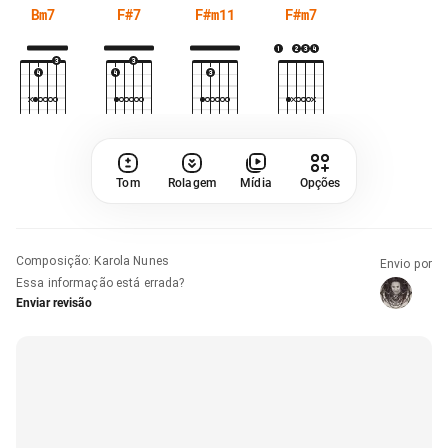
Bm7
F#7
F#m11
F#m7
Tom
Rolagem
Mídia
Opções
Composição
:
Karola Nunes
Envio por
Essa informação está errada?
Enviar revisão