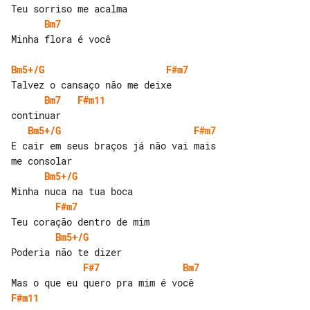
Bm7
Minha flora é você

Bm5+/G
F#m7
Bm7
F#m11
Bm5+/G
F#m7
E cair em seus braços já não vai mais 

Bm5+/G
F#m7
Bm5+/G
F#7
Bm7
F#m11