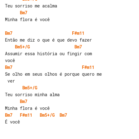
Bm7
Minha flora é você

Bm7
F#m11
Bm5+/G
Bm7
Assumir essa história ou fingir com 

Bm7
F#m11
Se olho em seus olhos é porque quero me

Bm5+/G
Bm7
Bm7
F#m11
Bm5+/G
Bm7