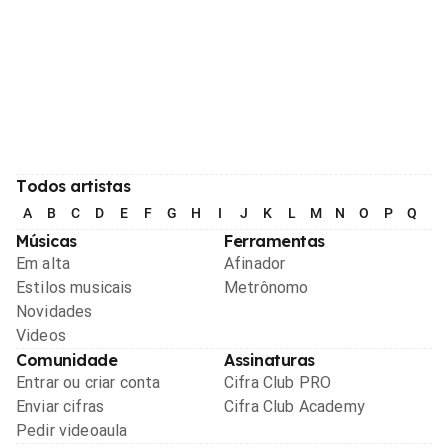
Todos artistas
A
B
C
D
E
F
G
H
I
J
K
L
M
N
O
P
Q
R
Músicas
Ferramentas
Em alta
Afinador
Estilos musicais
Metrônomo
Novidades
Videos
Comunidade
Assinaturas
Entrar ou criar conta
Cifra Club PRO
Enviar cifras
Cifra Club Academy
Pedir videoaula