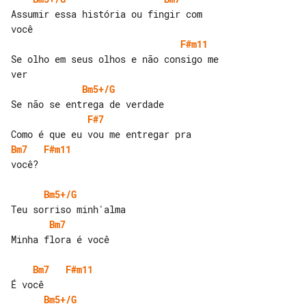
Assumir essa história ou fingir com 

F#m11
Se olho em seus olhos e não consigo me 

Bm5+/G
F#7
Bm7
F#m11
você?

Bm5+/G
Bm7
Minha flora é você

Bm7
F#m11
Bm5+/G