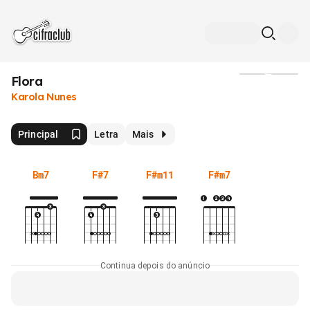
Flora
Mídia
Karola Nunes
Principal
Letra
Mais
Bm7
F#7
F#m11
F#m7
Continua depois do anúncio