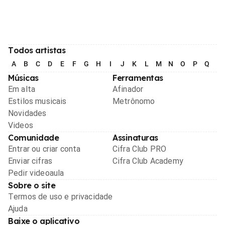
Todos artistas
A
B
C
D
E
F
G
H
I
J
K
L
M
N
O
P
Q
R
Músicas
Ferramentas
Em alta
Afinador
Estilos musicais
Metrônomo
Novidades
Videos
Comunidade
Assinaturas
Entrar ou criar conta
Cifra Club PRO
Enviar cifras
Cifra Club Academy
Pedir videoaula
Sobre o site
Termos de uso e privacidade
Ajuda
Baixe o aplicativo