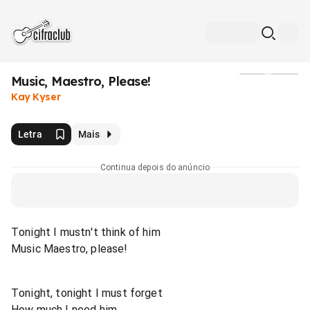
Music, Maestro, Please!
Mídia
Kay Kyser
Letra
Mais
Continua depois do anúncio
Tonight I mustn't think of him
Music Maestro, please!
Tonight, tonight I must forget
How much I need him