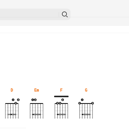
D
Em
F
G