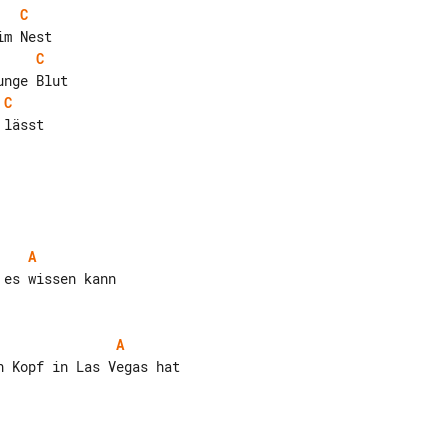
C
C
C
A
A