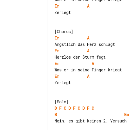
Em
A
Zerlegt

Em
A
Em
A
Em
A
Em
A
Zerlegt

D
F
C
D
F
C
D
F
C
B
Em
Nein, es gibt keinen 2. Versuch
