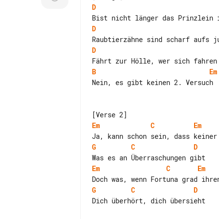
D
D
D
B
Em
Nein, es gibt keinen 2. Versuch

Em
C
Em
G
C
D
Em
C
Em
G
C
D
Dich überhört, dich übersieht
