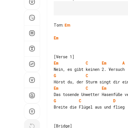
Tom
:
Em
Em
Em
C
Em
A
G
C
Em
C
Em
G
C
D
Breite die Flügel aus und flieg
