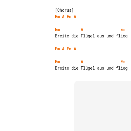
Em
A
Em
A
Em
A
Em
Breite die Flügel aus und flieg

Em
A
Em
A
Em
A
Em