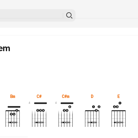
lem
Bm
C#
C#m
D
E
4
4