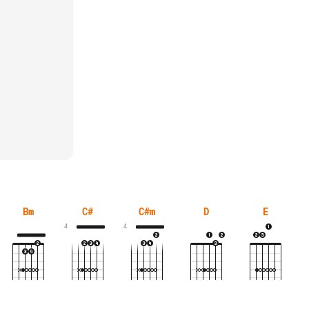
Bm
C#
C#m
D
E
4
4