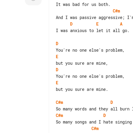
C#m
D
E
A
I was anxious to let it all go.

D
E
D
E
but you sure are mine.

C#m
D
C#m
D
C#m