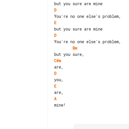
D
E
D
Bm
C#m
D
E
A
mine!
