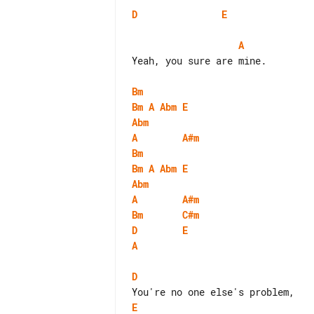
D
E
A
Yeah, you sure are mine.

Bm
Bm
A
Abm
E
Abm
A
A#m
Bm
Bm
A
Abm
E
Abm
A
A#m
Bm
C#m
D
E
A
D
E