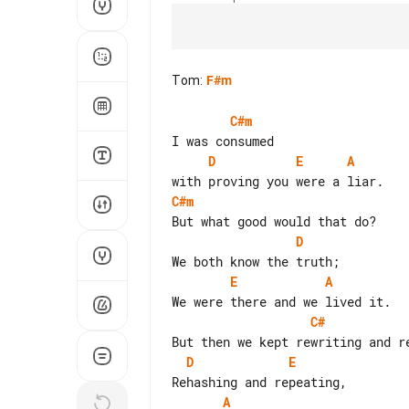
Tom
:
F#m
C#m
D
E
A
C#m
D
E
A
C#
D
E
A