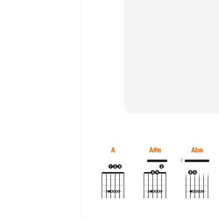
A
A#m
Abm
4