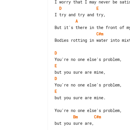
D
E
A
C#m
Bodies rotting in water into mix
D
E
D
E
but you sure are mine.

Bm
C#m
but you sure are,
