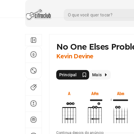
No One Elses Prob
Kevin Devine
Principal
Mais
A
A#m
Abm
4
Continua depois do anúncio