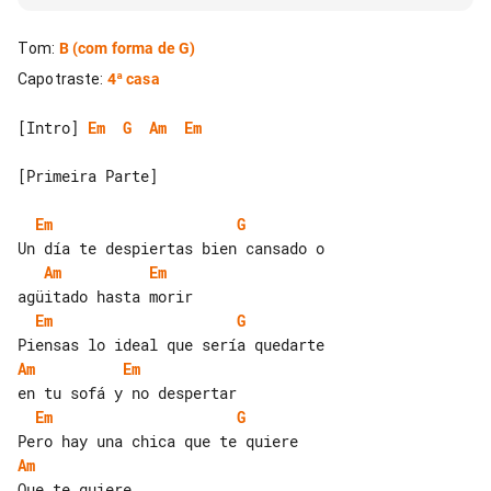
Tom
:
B
(com forma de G)
Capotraste
:
4ª casa
[Intro] 
Em
G
Am
Em
[Primeira Parte]

Em
G
Am
Em
Em
G
Am
Em
Em
G
Am