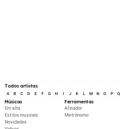
Todos artistas
A
B
C
D
E
F
G
H
I
J
K
L
M
N
O
P
Q
R
Músicas
Ferramentas
Em alta
Afinador
Estilos musicais
Metrônomo
Novidades
Videos