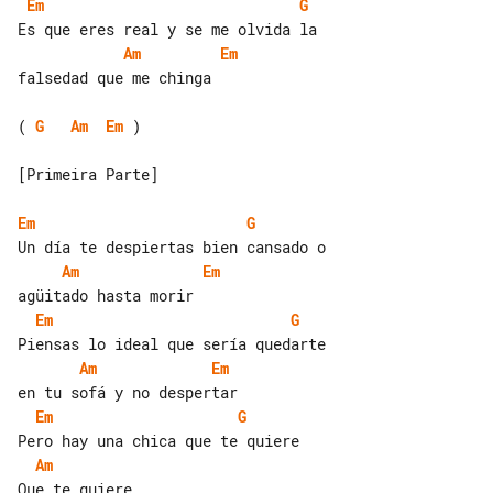
Em
G
Am
Em
falsedad que me chinga

( 
G
Am
Em
 )

[Primeira Parte]

Em
G
Am
Em
Em
G
Am
Em
Em
G
Am