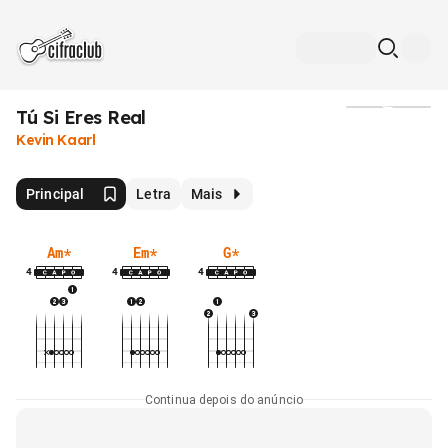
Tú Si Eres Real
Mídia
Kevin Kaarl
Principal
Letra
Mais
Am
*
Em
*
G
*
4
4
4
Continua depois do anúncio