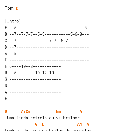
Tom
:
D
E|--5-----------------------------5-

B|--7--7-7-7--5-5-----------5-6-8---

G|--7--------------7-7--5-7---------

D|--7-------------------------------

A|--5-------------------------------

E|----------------------------------

E|6----10--8------------| 

B|--5--------10-12-10---| 

G|----------------------| 

D|----------------------| 

A|----------------------| 

D
A/C#
Bm
A
G
D
A4
A