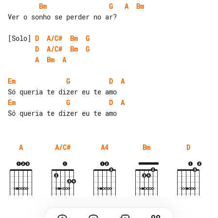
Bm
G
A
Bm
Ver o sonho se perder no ar?

[Solo] 
D
A/C#
Bm
G
D
A/C#
Bm
G
A
Bm
A
Em
G
D
A
Em
G
D
A
A
A/C#
A4
Bm
D