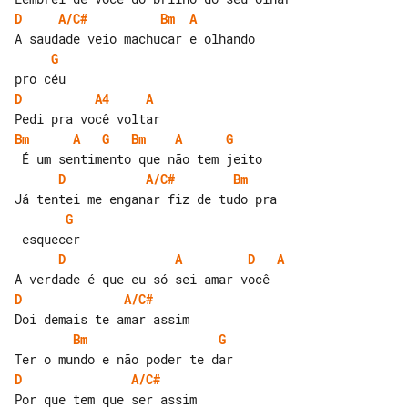
D
A/C#
Bm
A
G
D
A4
A
Bm
A
G
Bm
A
G
D
A/C#
Bm
G
D
A
D
A
D
A/C#
Bm
G
D
A/C#