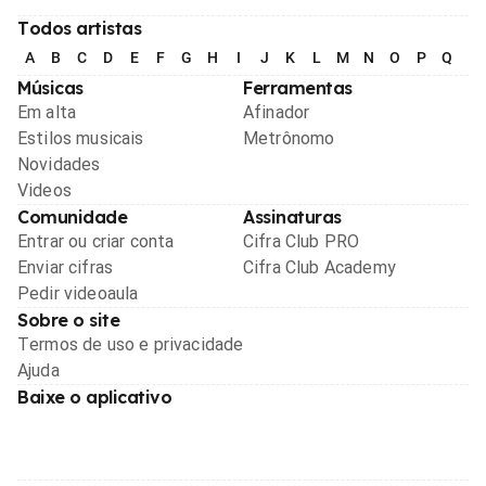
Todos artistas
A
B
C
D
E
F
G
H
I
J
K
L
M
N
O
P
Q
R
Músicas
Ferramentas
Em alta
Afinador
Estilos musicais
Metrônomo
Novidades
Videos
Comunidade
Assinaturas
Entrar ou criar conta
Cifra Club PRO
Enviar cifras
Cifra Club Academy
Pedir videoaula
Sobre o site
Termos de uso e privacidade
Ajuda
Baixe o aplicativo