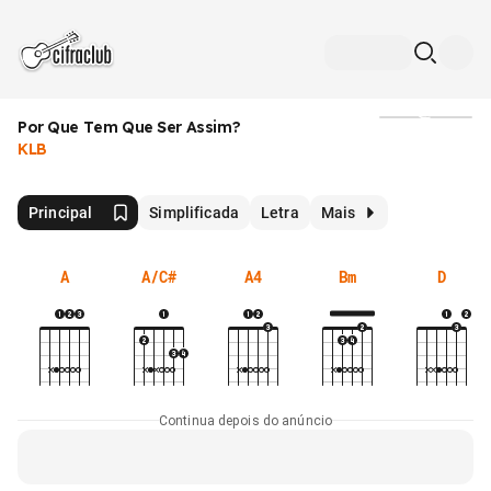
Por Que Tem Que Ser Assim?
Mídia
KLB
Principal
Simplificada
Letra
Mais
A
A/C#
A4
Bm
D
Continua depois do anúncio