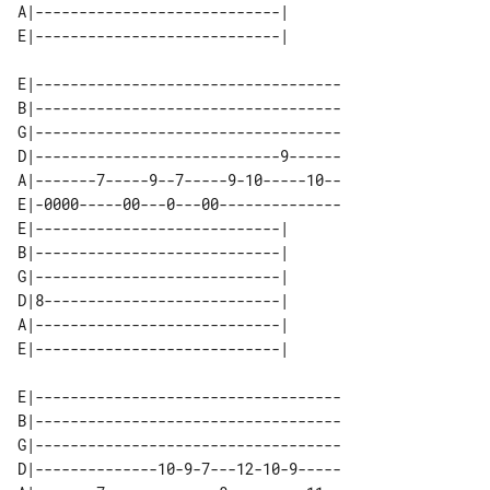
A|----------------------------| 

E|-----------------------------------

B|-----------------------------------

G|-----------------------------------

D|----------------------------9------

A|-------7-----9--7-----9-10-----10--

E|-0000-----00---0---00--------------

E|----------------------------| 

B|----------------------------| 

G|----------------------------| 

D|8---------------------------| 

A|----------------------------| 

E|-----------------------------------

B|-----------------------------------

G|-----------------------------------

D|--------------10-9-7---12-10-9-----
