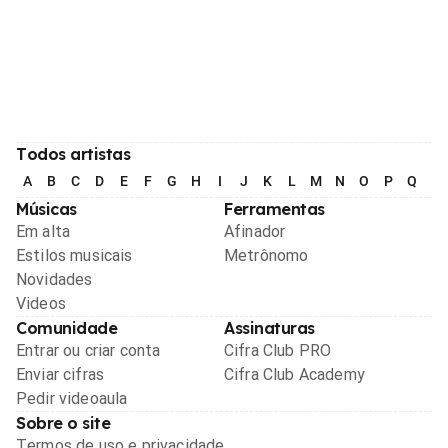
Todos artistas
A
B
C
D
E
F
G
H
I
J
K
L
M
N
O
P
Q
R
Músicas
Ferramentas
Em alta
Afinador
Estilos musicais
Metrônomo
Novidades
Videos
Comunidade
Assinaturas
Entrar ou criar conta
Cifra Club PRO
Enviar cifras
Cifra Club Academy
Pedir videoaula
Sobre o site
Termos de uso e privacidade