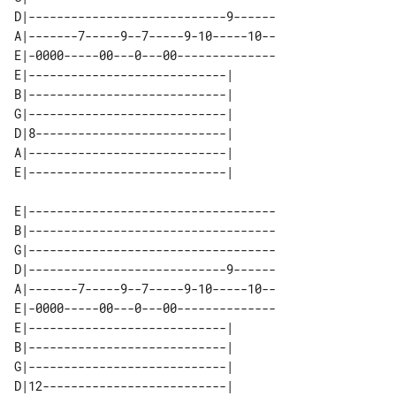
D|----------------------------9------

A|-------7-----9--7-----9-10-----10--

E|-0000-----00---0---00--------------

E|----------------------------| 

B|----------------------------| 

G|----------------------------| 

D|8---------------------------| 

A|----------------------------| 

E|-----------------------------------

B|-----------------------------------

G|-----------------------------------

D|----------------------------9------

A|-------7-----9--7-----9-10-----10--

E|-0000-----00---0---00--------------

E|----------------------------| 

B|----------------------------| 

G|----------------------------| 

D|12--------------------------| 
