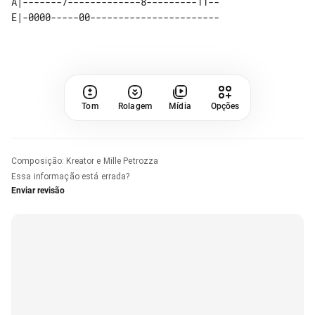
A|-------7-------------8---------11--

Tom
Rolagem
Mídia
Opções
Composição
:
Kreator e Mille Petrozza
Essa informação está errada?
Enviar revisão