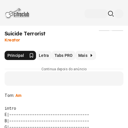
Suicide Terrorist
Mídia
Kreator
Principal
Letra
Tabs PRO
Mais
Continua depois do anúncio
Tom
:
Am
intro

E|-----------------------------------

B|-----------------------------------

G|-----------------------------------
